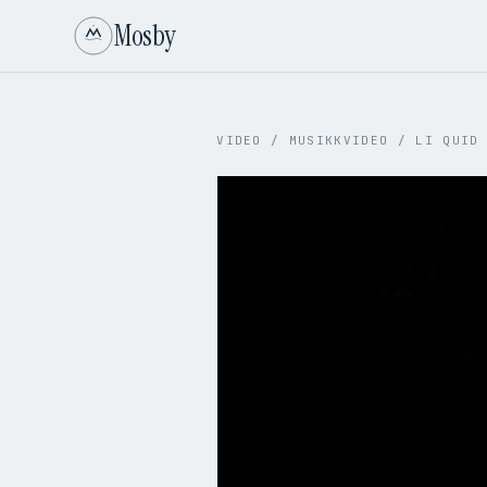
Mosby
VIDEO
/
MUSIKKVIDEO
/
LI QUID