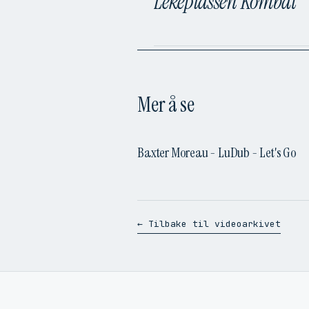
Lekeplassen Kombat
Mer å se
Baxter Moreau - LuDub - Let's Go
← Tilbake til videoarkivet