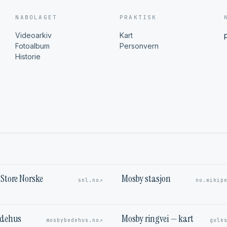
NABOLAGET
PRAKTISK
Videoarkiv
Kart
Fotoalbum
Personvern
Historie
Store Norske
Mosby stasjon
↗
snl.no
no.wikip
edehus
Mosby ringvei — kart
↗
mosbybedehus.no
gule