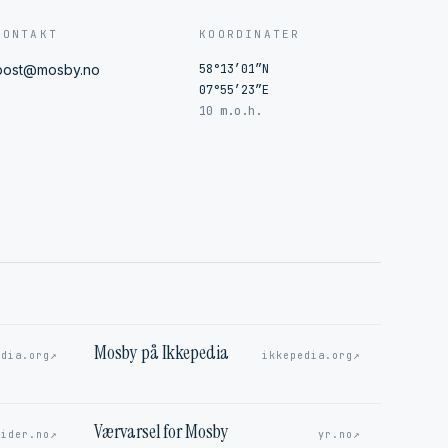
KONTAKT
KOORDINATER
post@mosby.no
58°13′01″N
07°55′23″E
10 m.o.h.
Mosby på Ikkepedia
↗
↗
edia.org
ikkepedia.org
Værvarsel for Mosby
↗
↗
sider.no
yr.no