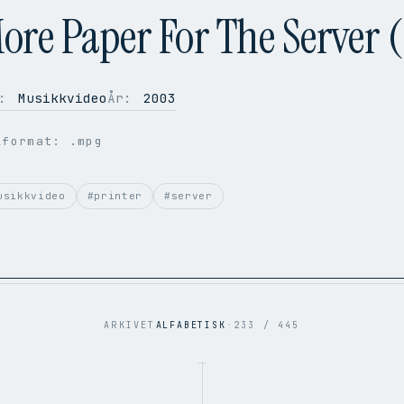
ore Paper For The Server (
:
Musikkvideo
År:
2003
lformat: .mpg
usikkvideo
#printer
#server
ARKIVET
ALFABETISK
·
233 / 445