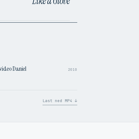
Like a Glove
3:25
video Daniel
2010
Last ned MP4 ↓