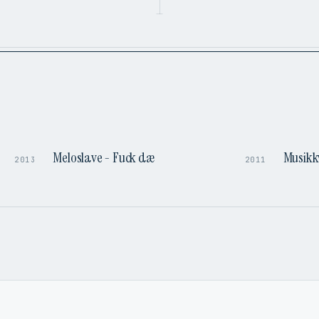
1:44
3:50
Meloslave - Fuck dæ
Musikk
2013
2011