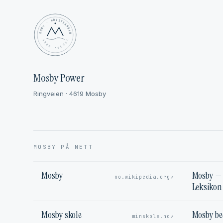
MOSBY · KRISTIANSAND
✦ ANNO MDCCCL ✦
Mosby Power
Ringveien · 4619 Mosby
MOSBY PÅ NETT
Mosby
Mosby — 
↗
no.wikipedia.org
Leksikon
Mosby skole
Mosby b
↗
minskole.no