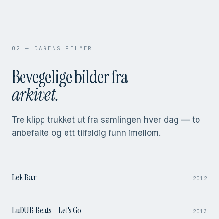
02 — DAGENS FILMER
Bevegelige bilder fra
arkivet.
Tre klipp trukket ut fra samlingen hver dag — to
anbefalte og ett tilfeldig funn imellom.
4:14
Lek Bar
2012
1:01
LuDUB Beats - Let's Go
2013
3:04