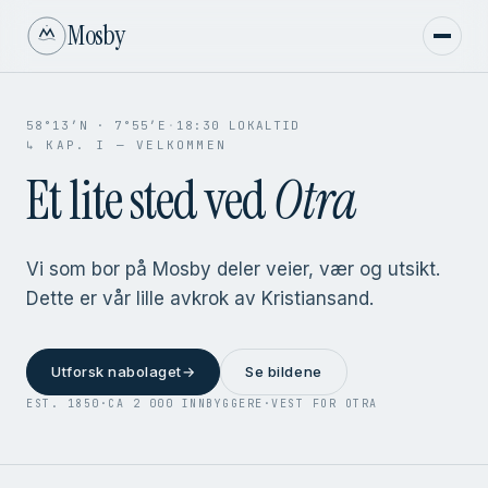
Mosby
MOSBY FRA JONSBERGTOPPEN
VINTER 2023
MOSBY · KRISTIANSAND
58°13′N · 7°55′E
·
18
:
30
LOKALTID
✦ ANNO MDCCCL ✦
↳ KAP. I — VELKOMMEN
Et lite sted ved
Otra
Vi som bor på Mosby deler veier, vær og utsikt.
Dette er vår lille avkrok av Kristiansand.
Utforsk nabolaget
→
Se bildene
EST. 1850
·
CA 2 000 INNBYGGERE
·
VEST FOR OTRA