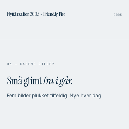
Nyttårsaften 2005 - Friendly Fire
2005
03 — DAGENS BILDER
Små glimt
fra i går.
Fem bilder plukket tilfeldig. Nye hver dag.
MOSBY-PARTY
MOSBY-PARTY
MOSBY-PARTY
MOSBY-PARTY
MOSBY-PARTY