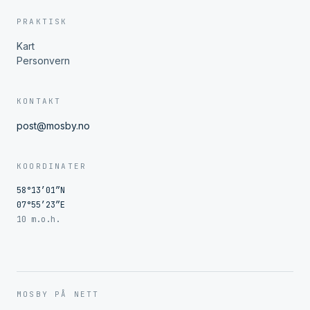
PRAKTISK
Kart
Personvern
KONTAKT
post@mosby.no
KOORDINATER
58°13′01″N
07°55′23″E
10 m.o.h.
MOSBY PÅ NETT