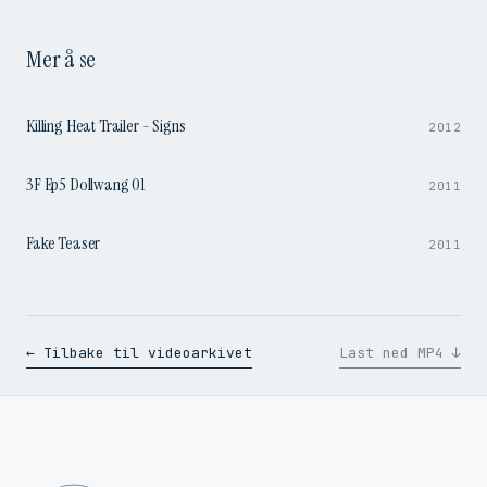
Mer å se
1:37
Killing Heat Trailer - Signs
2012
4:14
3F Ep5 Dollwang 01
2011
0:47
Fake Teaser
2011
← Tilbake til videoarkivet
Last ned MP4 ↓