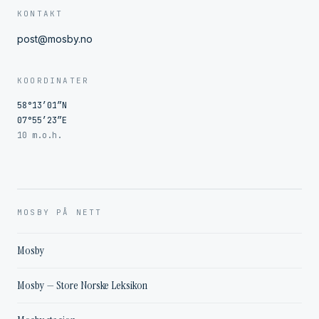
KONTAKT
post@mosby.no
KOORDINATER
58°13′01″N
07°55′23″E
10 m.o.h.
MOSBY PÅ NETT
Mosby
Mosby — Store Norske Leksikon