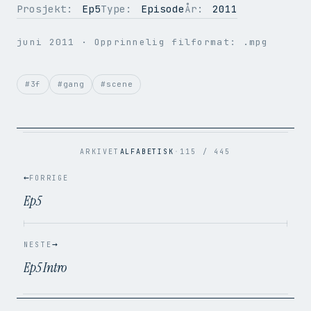
Prosjekt:
Ep5
Type:
Episode
År:
2011
OPPLØSNING
512 × 288
juni 2011
· Opprinnelig filformat: .mpg
BILDER PER SEK.
25
VIDEOKODEK
H.264
LYDKODEK
AAC
#3f
#gang
#scene
BITRATE
496 kbps
FILSTØRRELSE
12.1 MB
OPPRINNELIG
.mpg → .mp4
ARKIVET
ALFABETISK
·
115 / 445
←
FORRIGE
Ep5
→
NESTE
Ep5 Intro