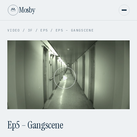
Mosby
VIDEO
/
3F
/
EP5
/
EP5 – GANGSCENE
Play
Video
Ep5 – Gangscene