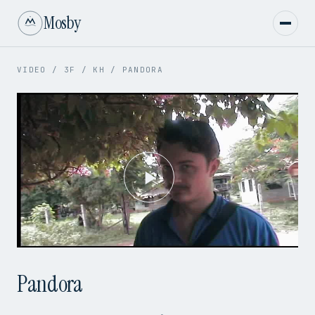
Mosby
VIDEO
/
3F
/
KH
/
PANDORA
Play
Video
Pandora