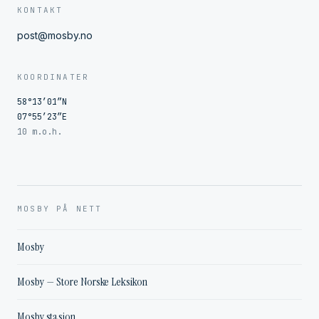
KONTAKT
post@mosby.no
KOORDINATER
58°13′01″N
07°55′23″E
10 m.o.h.
MOSBY PÅ NETT
Mosby
Mosby — Store Norske Leksikon
Mosby stasjon