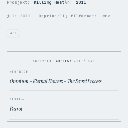
Prosjekt:
Killing Heat
År:
2011
OPPLØSNING
720 × 576
juli 2011
· Opprinnelig filformat: .wmv
BILDER PER SEK.
24.44
VIDEOKODEK
H.264
LYDKODEK
AAC
#3f
BITRATE
4.6 Mbps
FILSTØRRELSE
11.0 MB
OPPRINNELIG
.wmv → .mp4
ARKIVET
ALFABETISK
·
311 / 445
←
FORRIGE
Omnium – Eternal Flowers – The Secret Process
→
NESTE
Parrot