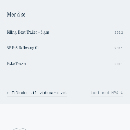
Mer å se
1:37
Killing Heat Trailer - Signs
2012
4:14
3F Ep5 Dollwang 01
2011
0:47
Fake Teaser
2011
← Tilbake til videoarkivet
Last ned MP4 ↓