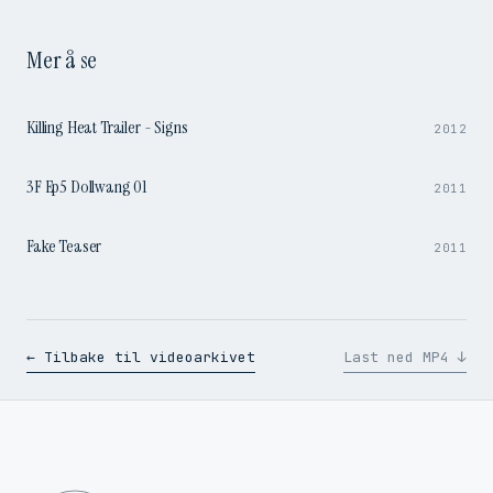
Mer å se
1:37
Killing Heat Trailer - Signs
2012
4:14
3F Ep5 Dollwang 01
2011
0:47
Fake Teaser
2011
← Tilbake til videoarkivet
Last ned MP4 ↓