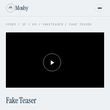
Mosby
VIDEO
/
3F
/
KH
/
FAKETEASER
/
FAKE TEASER
Play
Video
Fake Teaser