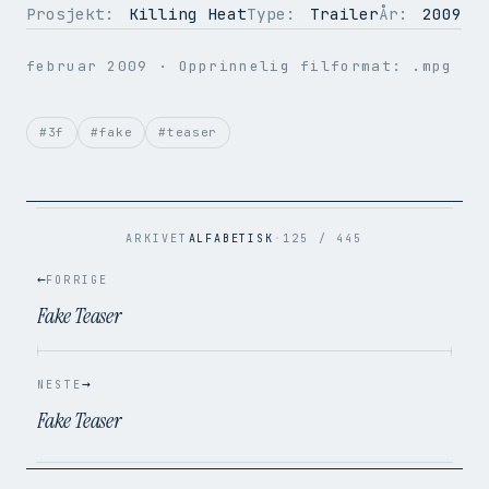
Prosjekt:
Killing Heat
Type:
Trailer
År:
2009
OPPLØSNING
720 × 576
februar 2009
· Opprinnelig filformat: .mpg
BILDER PER SEK.
25
VIDEOKODEK
H.264
LYDKODEK
AAC
#3f
#fake
#teaser
BITRATE
3.1 Mbps
FILSTØRRELSE
17.4 MB
OPPRINNELIG
.mpg → .mp4
ARKIVET
ALFABETISK
·
125 / 445
←
FORRIGE
Fake Teaser
→
NESTE
Fake Teaser