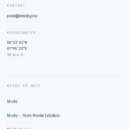
KONTAKT
post@mosby.no
KOORDINATER
58°13′01″N
07°55′23″E
10 m.o.h.
MOSBY PÅ NETT
Mosby
Mosby — Store Norske Leksikon