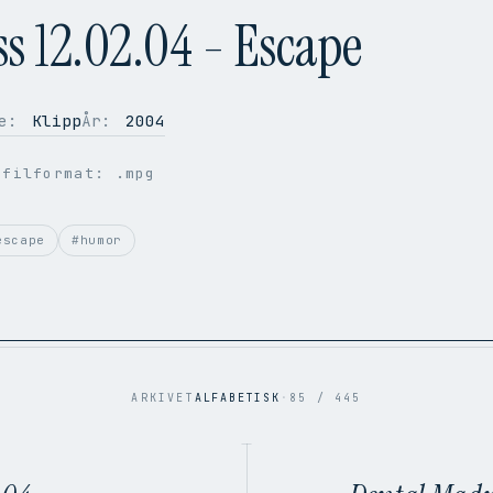
s 12.02.04 - Escape
e:
Klipp
År:
2004
 filformat: .mpg
escape
#humor
ARKIVET
ALFABETISK
·
85 / 445