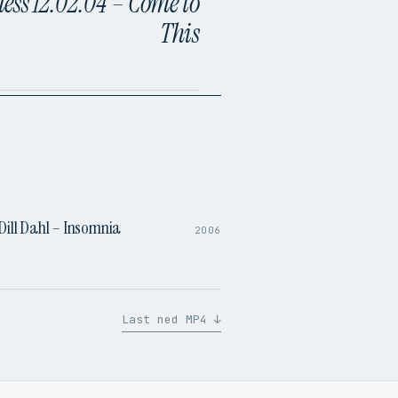
ss 12.02.04 – Come to
This
4:09
Dill Dahl – Insomnia
2006
Last ned MP4 ↓