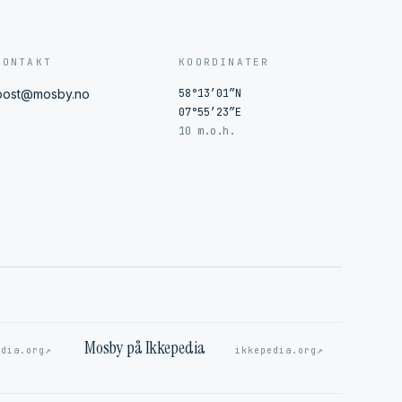
KONTAKT
KOORDINATER
post@mosby.no
58°13′01″N
07°55′23″E
10 m.o.h.
Mosby på Ikkepedia
↗
↗
edia.org
ikkepedia.org