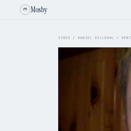
Mosby
VIDEO
/
DANIEL DILLDAHL
/
DEN