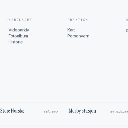
NABOLAGET
PRAKTISK
Videoarkiv
Kart
Fotoalbum
Personvern
Historie
Store Norske
Mosby stasjon
↗
snl.no
no.wikip