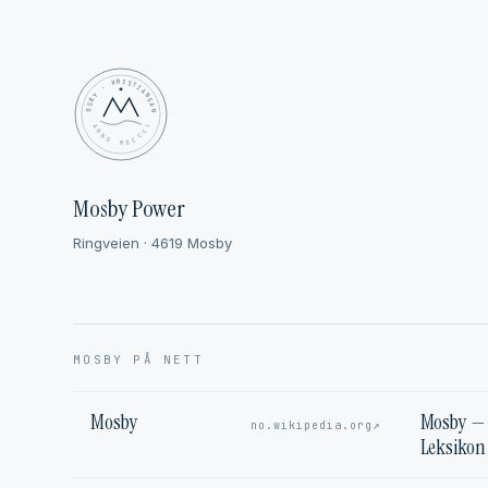
MOSBY · KRISTIANSAND
✦ ANNO MDCCCL ✦
Mosby Power
Ringveien · 4619 Mosby
MOSBY PÅ NETT
Mosby
Mosby — 
↗
no.wikipedia.org
Leksikon