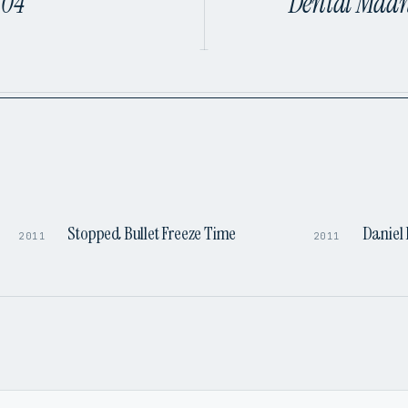
.04
Dental Madne
9:58
0:51
Stopped Bullet Freeze Time
Daniel 
2011
2011