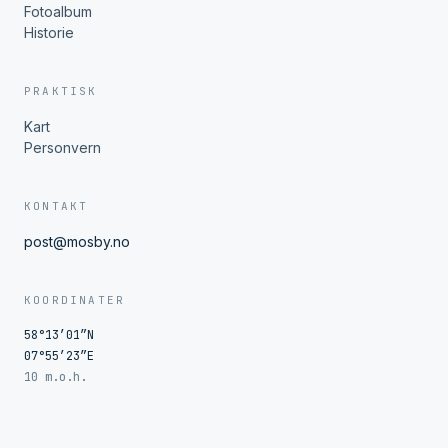
Fotoalbum
Historie
PRAKTISK
Kart
Personvern
KONTAKT
post@mosby.no
KOORDINATER
58°13′01″N
07°55′23″E
10 m.o.h.