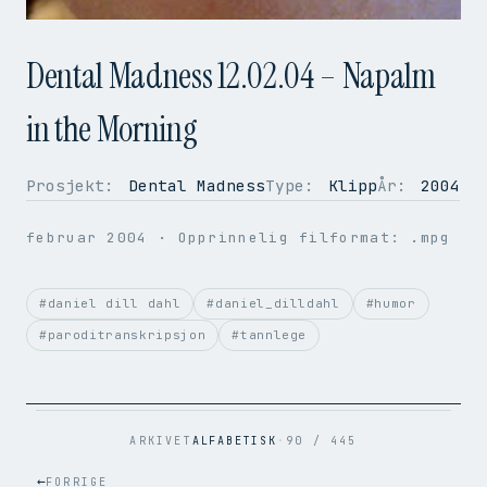
Dental Madness 12.02.04 – Napalm
in the Morning
Prosjekt:
Dental Madness
Type:
Klipp
År:
2004
OPPLØSNING
320 × 240
BILDER PER SEK.
50
februar 2004
· Opprinnelig filformat: .mpg
VIDEOKODEK
H.264
LYDKODEK
AAC
BITRATE
857 kbps
#daniel dill dahl
#daniel_dilldahl
#humor
FILSTØRRELSE
2.9 MB
#paroditranskripsjon
#tannlege
OPPRINNELIG
.mpg → .mp4
ARKIVET
ALFABETISK
·
90 / 445
←
FORRIGE