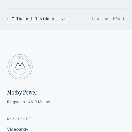
← Tilbake til videoarkivet
Last ned MP4 ↓
MOSBY · KRISTIANSAND
✦ ANNO MDCCCL ✦
Mosby Power
Ringveien · 4619 Mosby
NABOLAGET
Videoarkiv