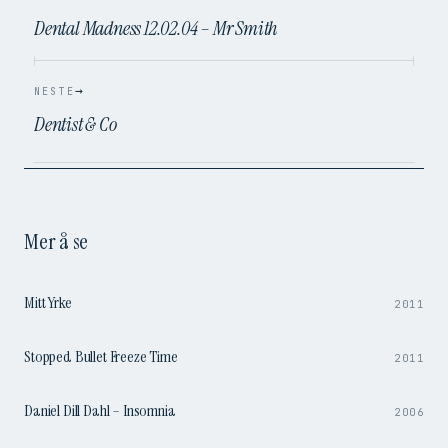
Dental Madness 12.02.04 – Mr Smith
→
NESTE
Dentist & Co
Mer å se
9:58
Mitt Yrke
2011
0:51
Stopped Bullet Freeze Time
2011
4:09
Daniel Dill Dahl – Insomnia
2006