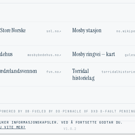
Store Norske
Mosby stasjon
↗
snl.no
no.wikip
edehus
Mosby ringvei — kart
↗
mosbybedehus.no
gule
Fædrelandsvennen
Torridal
↗
fvn.no
torridalhistori
historielag
POWERED BY DB
·
FUELED BY DD
·
PINNACLE OF DXD
·
D-FAULT PENDIN
UKER INFORMASJONSKAPSLER. VED Å FORTSETTE GODTAR DU.
U VITE MER?
V1.0.2