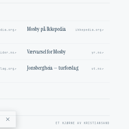
Mosby på Ikkepedia
↗
↗
edia.org
ikkepedia.org
Værvarsel for Mosby
↗
↗
sider.no
yr.no
Jonsbergheia — turforslag
↗
↗
elag.org
ut.no
G
ET HJØRNE AV KRISTIANSAND