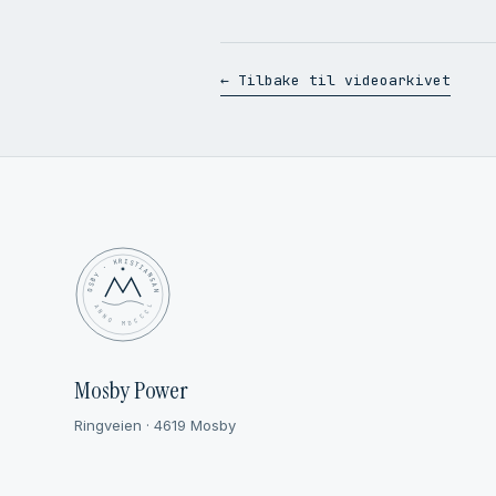
← Tilbake til videoarkivet
MOSBY · KRISTIANSAND
✦ ANNO MDCCCL ✦
Mosby Power
Ringveien · 4619 Mosby