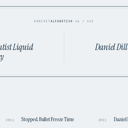
ARKIVET
ALFABETISK
·
46 / 445
ntist Liquid
Daniel Dill
ay
9:58
0:51
Stopped Bullet Freeze Time
Daniel 
2011
2011