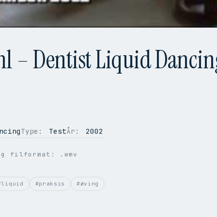
hl – Dentist Liquid Dancin
ncing
Type:
Test
År:
2002
ig filformat: .wmv
#liquid
#praksis
#øving