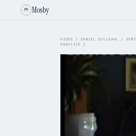
Mosby
VIDEO
/
DANIEL DILLDAHL
/
DEN
PRACTICE 2