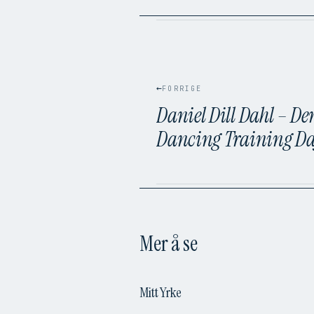
←
FORRIGE
Daniel Dill Dahl – De
Dancing Training D
Mer å se
Mitt Yrke