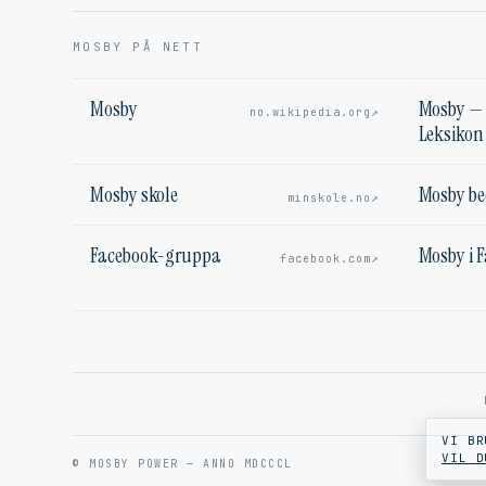
MOSBY PÅ NETT
Mosby
Mosby — 
↗
no.wikipedia.org
Leksikon
Mosby skole
Mosby b
↗
minskole.no
Facebook-gruppa
Mosby i 
↗
facebook.com
VI BR
VIL D
© MOSBY POWER — ANNO MDCCCL