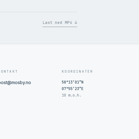
Last ned MP4 ↓
KONTAKT
KOORDINATER
post@mosby.no
58°13′01″N
07°55′23″E
10 m.o.h.