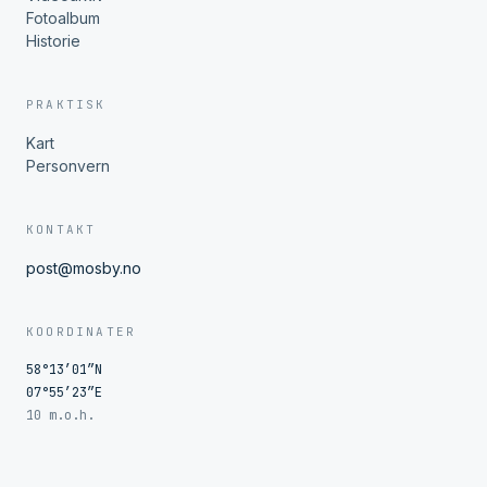
Fotoalbum
Historie
PRAKTISK
Kart
Personvern
KONTAKT
post@mosby.no
KOORDINATER
58°13′01″N
07°55′23″E
10 m.o.h.