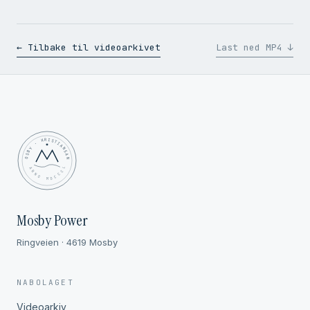
← Tilbake til videoarkivet
Last ned MP4 ↓
MOSBY · KRISTIANSAND
✦ ANNO MDCCCL ✦
Mosby Power
Ringveien · 4619 Mosby
NABOLAGET
Videoarkiv