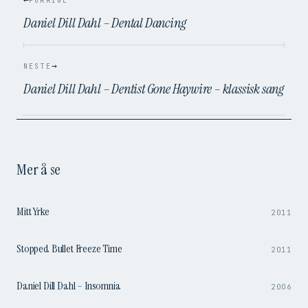
FORRIGE
Daniel Dill Dahl – Dental Dancing
→
NESTE
Daniel Dill Dahl – Dentist Gone Haywire – klassisk sang
Mer å se
9:58
Mitt Yrke
2011
0:51
Stopped Bullet Freeze Time
2011
4:09
Daniel Dill Dahl – Insomnia
2006