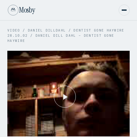
Mosby
VIDEO
/
DANIEL DILLDAHL
/
DENTIST GONE HAYWIRE
28.10.02
/
DANIEL DILL DAHL – DENTIST GONE
HAYWIRE
Play
Video