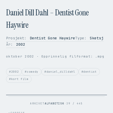
Daniel Dill Dahl – Dentist Gone
Haywire
Prosjekt:
Dentist Gone Haywire
Type:
Sketsj
OPPLØSNING
160 × 112
År:
2002
BILDER PER SEK.
50
VIDEOKODEK
H.264
oktober 2002
· Opprinnelig filformat: .mpg
LYDKODEK
AAC
BITRATE
371 kbps
FILSTØRRELSE
1.5 MB
#2002
#comedy
#daniel_dilldahl
#dentist
OPPRINNELIG
.mpg → .mp4
#kort film
ARKIVET
ALFABETISK
·
39 / 445
←