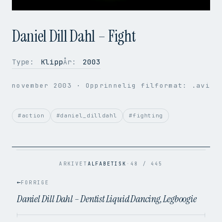
Daniel Dill Dahl – Fight
Type:
Klipp
År:
2003
OPPLØSNING
720 × 576
november 2003
· Opprinnelig filformat: .avi
BILDER PER SEK.
25
VIDEOKODEK
H.264
LYDKODEK
AAC
#action
#daniel_dilldahl
#fighting
BITRATE
3.5 Mbps
FILSTØRRELSE
7.1 MB
OPPRINNELIG
.avi → .mp4
ARKIVET
ALFABETISK
·
48 / 445
←
FORRIGE
Daniel Dill Dahl – Dentist Liquid Dancing, Legboogie