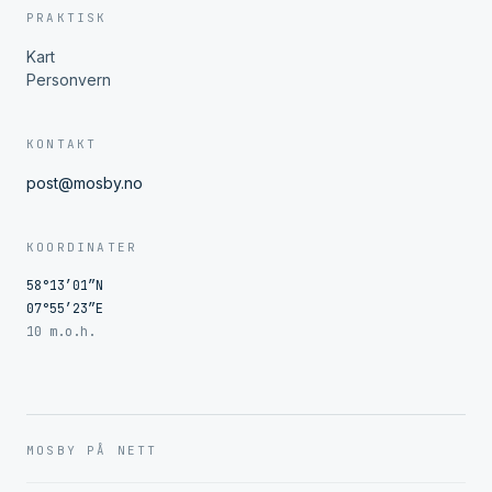
PRAKTISK
Kart
Personvern
KONTAKT
post@mosby.no
KOORDINATER
58°13′01″N
07°55′23″E
10 m.o.h.
MOSBY PÅ NETT