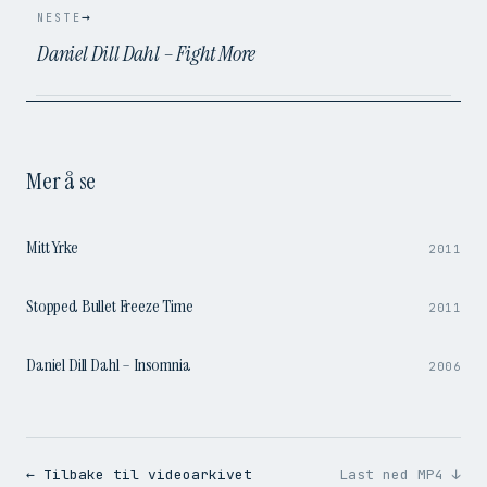
→
NESTE
Daniel Dill Dahl – Fight More
Mer å se
9:58
Mitt Yrke
2011
0:51
Stopped Bullet Freeze Time
2011
4:09
Daniel Dill Dahl – Insomnia
2006
← Tilbake til videoarkivet
Last ned MP4 ↓