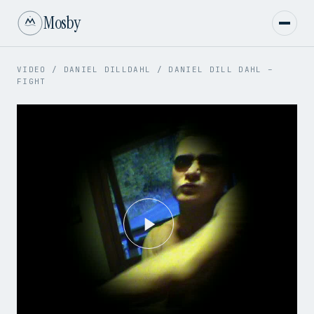
Mosby
VIDEO
/
DANIEL DILLDAHL
/
DANIEL DILL DAHL –
FIGHT
Play
Video