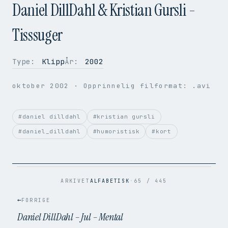
Daniel DillDahl & Kristian Gursli -
Tisssuger
Type:
Klipp
År:
2002
OPPLØSNING
720 × 480
BILDER PER SEK.
29.97
oktober 2002
· Opprinnelig filformat: .avi
VIDEOKODEK
H.264
LYDKODEK
AAC
BITRATE
2.1 Mbps
#daniel dilldahl
#kristian gursli
FILSTØRRELSE
2.8 MB
#daniel_dilldahl
#humoristisk
#kort
OPPRINNELIG
.avi → .mp4
ARKIVET
ALFABETISK
·
65 / 445
←
FORRIGE
Daniel DillDahl – Jul – Mental