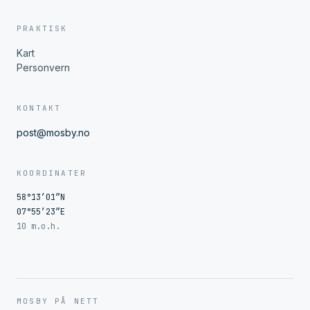
PRAKTISK
Kart
Personvern
KONTAKT
post@mosby.no
KOORDINATER
58°13′01″N
07°55′23″E
10 m.o.h.
MOSBY PÅ NETT