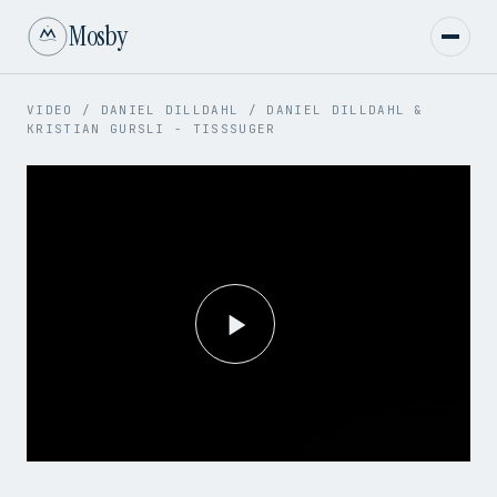
Mosby
VIDEO
/
DANIEL DILLDAHL
/
DANIEL DILLDAHL &
KRISTIAN GURSLI - TISSSUGER
Play
Video