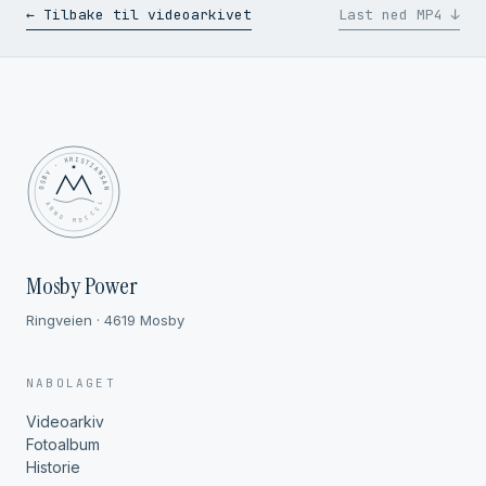
← Tilbake til videoarkivet
Last ned MP4 ↓
MOSBY · KRISTIANSAND
✦ ANNO MDCCCL ✦
Mosby Power
Ringveien · 4619 Mosby
NABOLAGET
Videoarkiv
Fotoalbum
Historie