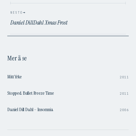
→
NESTE
Daniel DillDahl Xmas Frost
Mer å se
9:58
Mitt Yrke
2011
0:51
Stopped Bullet Freeze Time
2011
4:09
Daniel Dill Dahl – Insomnia
2006