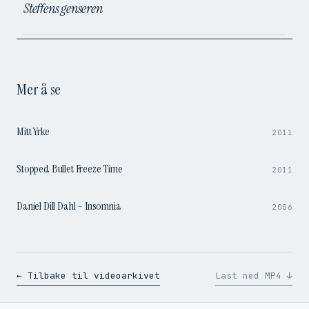
Steffens genseren
Mer å se
9:58
Mitt Yrke
2011
0:51
Stopped Bullet Freeze Time
2011
4:09
Daniel Dill Dahl – Insomnia
2006
← Tilbake til videoarkivet
Last ned MP4 ↓