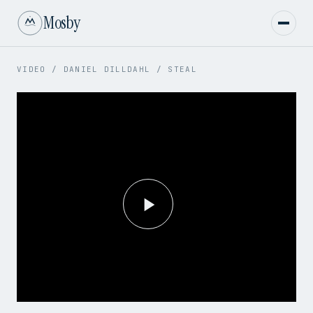
Mosby
VIDEO
/
DANIEL DILLDAHL
/
STEAL
Play
Video