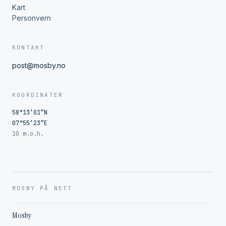
Kart
Personvern
KONTAKT
post@mosby.no
KOORDINATER
58°13′01″N
07°55′23″E
10 m.o.h.
MOSBY PÅ NETT
Mosby