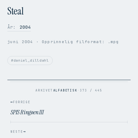
Steal
År:
2004
OPPLØSNING
352 × 288
juni 2004
· Opprinnelig filformat: .mpg
BILDER PER SEK.
50
VIDEOKODEK
H.264
LYDKODEK
AAC
#daniel_dilldahl
BITRATE
1.5 Mbps
FILSTØRRELSE
30.7 MB
OPPRINNELIG
.mpg → .mp4
ARKIVET
ALFABETISK
·
373 / 445
←
FORRIGE
SPIS Ringøen III
→
NESTE