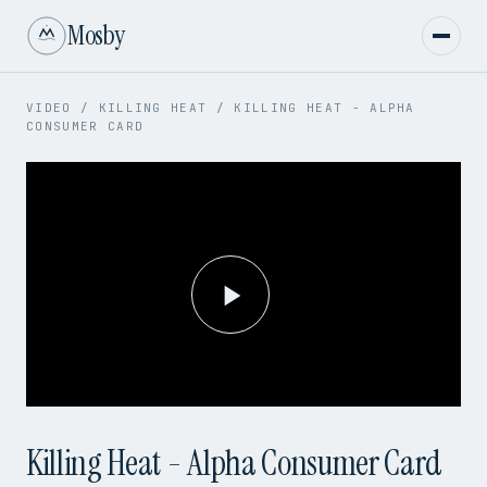
Mosby
VIDEO
/
KILLING HEAT
/
KILLING HEAT - ALPHA
CONSUMER CARD
Play
Video
Killing Heat - Alpha Consumer Card