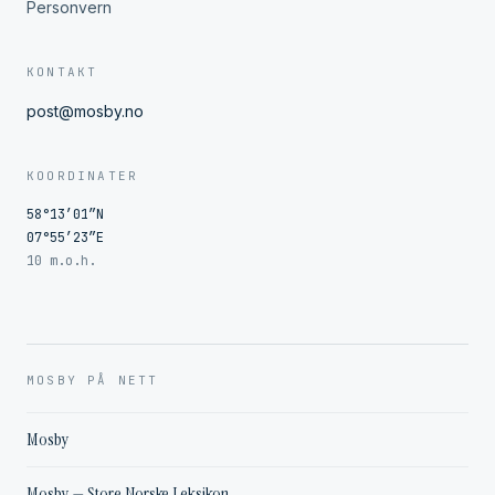
Personvern
KONTAKT
post@mosby.no
KOORDINATER
58°13′01″N
07°55′23″E
10 m.o.h.
MOSBY PÅ NETT
Mosby
Mosby — Store Norske Leksikon