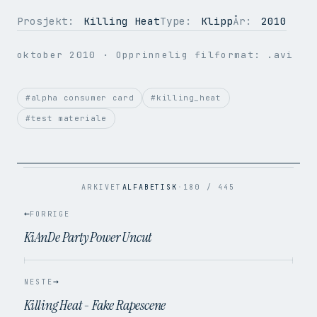
Prosjekt:
Killing Heat
Type:
Klipp
År:
2010
OPPLØSNING
720 × 576
oktober 2010
· Opprinnelig filformat: .avi
BILDER PER SEK.
25
VIDEOKODEK
H.264
LYDKODEK
AAC
#alpha consumer card
#killing_heat
BITRATE
2.9 Mbps
#test materiale
FILSTØRRELSE
16.3 MB
OPPRINNELIG
.avi → .mp4
ARKIVET
ALFABETISK
·
180 / 445
←
FORRIGE
KiAnDe Party Power Uncut
→
NESTE
Killing Heat - Fake Rapescene