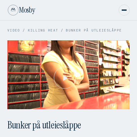
Mosby
VIDEO
/
KILLING HEAT
/
BUNKER PÅ UTLEIESLÅPPE
Play
Video
Bunker på utleieslåppe