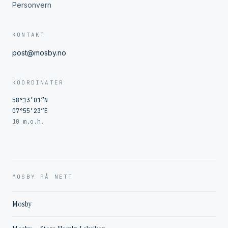
Personvern
KONTAKT
post@mosby.no
KOORDINATER
58°13′01″N
07°55′23″E
10 m.o.h.
MOSBY PÅ NETT
Mosby