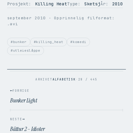
Prosjekt:
Killing Heat
Type:
Sketsj
År:
2010
OPPLØSNING
720 × 576
september 2010
· Opprinnelig filformat:
BILDER PER SEK.
25
.avi
VIDEOKODEK
H.264
LYDKODEK
AAC
BITRATE
5.1 Mbps
#bunker
#killing_heat
#komedi
FILSTØRRELSE
323.4 MB
#utleieslåppe
OPPRINNELIG
.avi → .mp4
ARKIVET
ALFABETISK
·
28 / 445
←
FORRIGE
Bunker Light
→
NESTE
Båttur 2 – Idioter