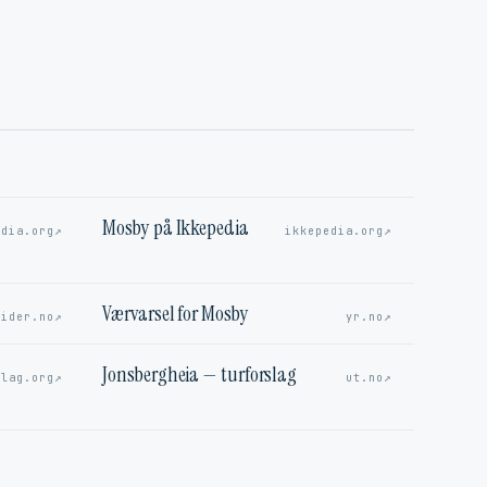
Mosby på Ikkepedia
↗
↗
edia.org
ikkepedia.org
Værvarsel for Mosby
↗
↗
sider.no
yr.no
Jonsbergheia — turforslag
↗
↗
elag.org
ut.no