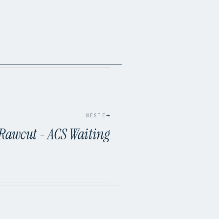
→
NESTE
- Rawcut - ACS Waiting