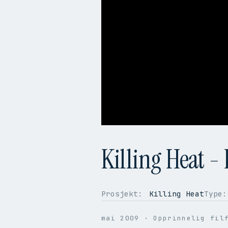
Killing Heat -
Prosjekt:
Killing Heat
Type:
mai 2009
· Opprinnelig fil
OPPLØSNING
1920 × 1080