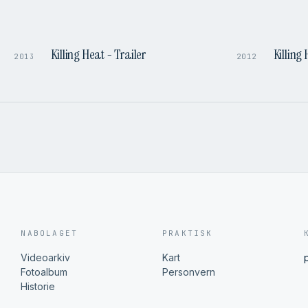
1:37
1:37
Killing Heat - Trailer
Killing 
2013
2012
NABOLAGET
PRAKTISK
Videoarkiv
Kart
Fotoalbum
Personvern
Historie