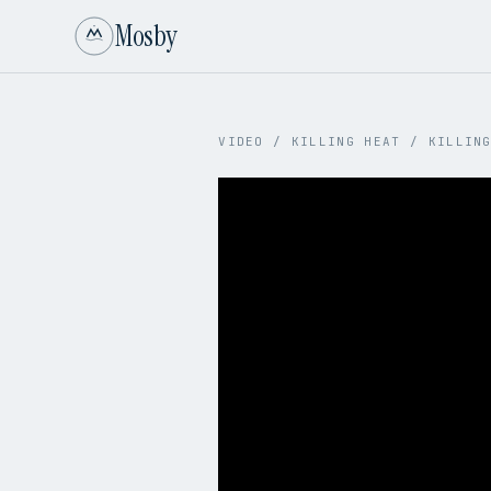
Mosby
VIDEO
/
KILLING HEAT
/
KILLIN