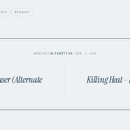
rert
#teaser
ARKIVET
ALFABETISK
·
185 / 445
aser (Alternate
Killing Heat 