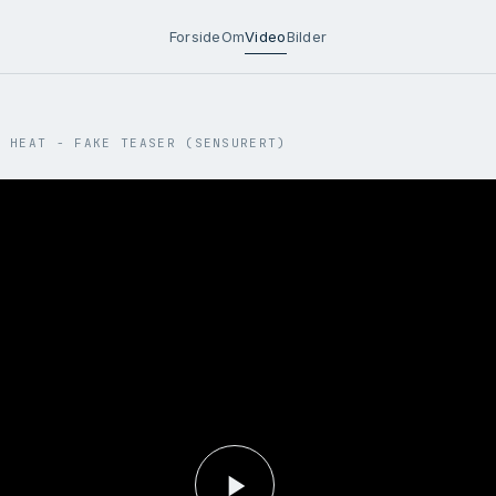
Forside
Om
Video
Bilder
G HEAT - FAKE TEASER (SENSURERT)