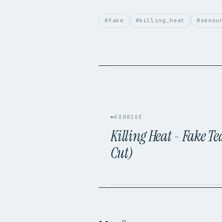
BILDER PER SEK.
25
VIDEOKODEK
H.264
#fake
#killing_heat
#sensu
LYDKODEK
AAC
BITRATE
10.2 Mbps
FILSTØRRELSE
57.7 MB
OPPRINNELIG
.mpg → .mp4
←
FORRIGE
Killing Heat - Fake Te
Cut)