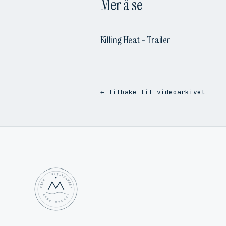
Mer å se
Killing Heat - Trailer
← Tilbake til videoarkivet
MOSBY · KRISTIANSAND
✦ ANNO MDCCCL ✦