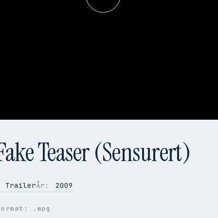
Play
Video
 Fake Teaser (Sensurert)
Trailer
År:
2009
format: .mpg