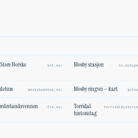
Store Norske
Mosby stasjon
↗
snl.no
no.wikip
edehus
Mosby ringvei — kart
↗
mosbybedehus.no
gule
Fædrelandsvennen
Torridal
↗
fvn.no
torridalhistori
historielag