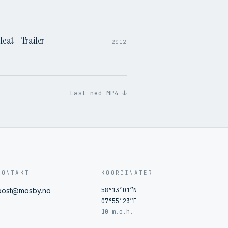
1:37
Heat - Trailer
2012
Last ned MP4 ↓
KONTAKT
KOORDINATER
post@mosby.no
58°13′01″N
07°55′23″E
10 m.o.h.