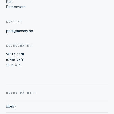
Kart
Personvern
KONTAKT
post@mosby.no
KOORDINATER
58°13′01″N
07°55′23″E
10 m.o.h.
MOSBY PÅ NETT
Mosby