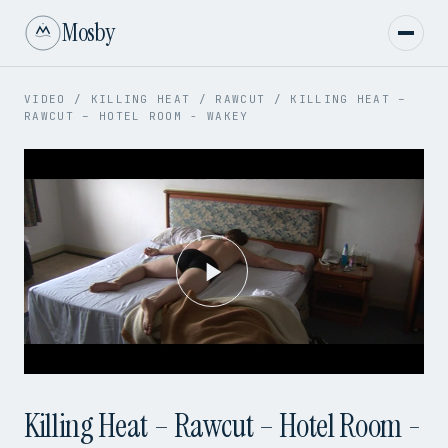
Mosby
VIDEO
/
KILLING HEAT
/
RAWCUT
/
KILLING HEAT –
RAWCUT – HOTEL ROOM - WAKEY
Play
Video
Killing Heat – Rawcut – Hotel Room -