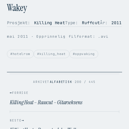
Wakey
Prosjekt:
Killing Heat
Type:
Ruffcut
År:
2011
OPPLØSNING
720 × 576
BILDER PER SEK.
25
mai 2011
· Opprinnelig filformat: .avi
VIDEOKODEK
H.264
LYDKODEK
AAC
BITRATE
1.9 Mbps
#hotelrom
#killing_heat
#oppvaking
FILSTØRRELSE
7.3 MB
OPPRINNELIG
.avi → .mp4
ARKIVET
ALFABETISK
·
200 / 445
←
FORRIGE
Killing Heat – Rawcut – Gitarsekvens
→
NESTE