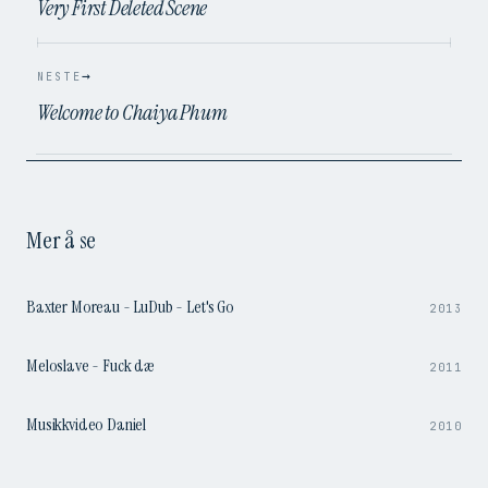
Very First Deleted Scene
→
NESTE
Welcome to Chaiya Phum
Mer å se
1:44
Baxter Moreau - LuDub - Let's Go
2013
3:50
Meloslave - Fuck dæ
2011
3:25
Musikkvideo Daniel
2010