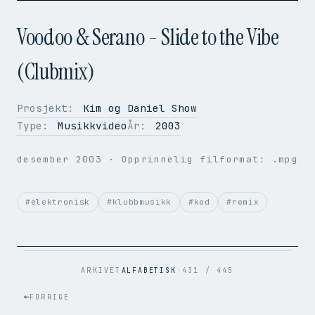
Voodoo & Serano - Slide to the Vibe
(Clubmix)
Prosjekt:
Kim og Daniel Show
OPPLØSNING
352 × 288
Type:
Musikkvideo
År:
2003
BILDER PER SEK.
50
VIDEOKODEK
H.264
desember 2003
· Opprinnelig filformat: .mpg
LYDKODEK
AAC
BITRATE
1.2 Mbps
FILSTØRRELSE
48.6 MB
#elektronisk
#klubbmusikk
#kod
#remix
OPPRINNELIG
.mpg → .mp4
ARKIVET
ALFABETISK
·
431 / 445
←
FORRIGE