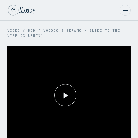
Mosby
VIDEO
/
KOD
/
VOODOO & SERANO - SLIDE TO THE
VIBE (CLUBMIX)
Play
Video