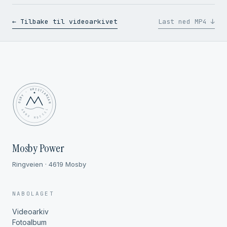
← Tilbake til videoarkivet
Last ned MP4 ↓
MOSBY · KRISTIANSAND
✦ ANNO MDCCCL ✦
Mosby Power
Ringveien · 4619 Mosby
NABOLAGET
Videoarkiv
Fotoalbum