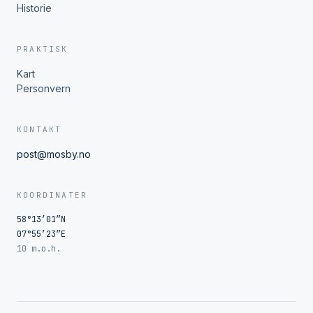
Historie
PRAKTISK
Kart
Personvern
KONTAKT
post@mosby.no
KOORDINATER
58°13′01″N
07°55′23″E
10 m.o.h.