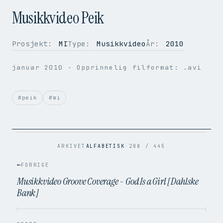
Musikkvideo Peik
Prosjekt:
MI
Type:
Musikkvideo
År:
2010
OPPLØSNING
720 × 576
januar 2010
· Opprinnelig filformat: .avi
BILDER PER SEK.
25
VIDEOKODEK
H.264
LYDKODEK
AAC
#peik
#mi
BITRATE
4.5 Mbps
FILSTØRRELSE
110.9 MB
OPPRINNELIG
.avi → .mp4
ARKIVET
ALFABETISK
·
288 / 445
←
FORRIGE
Musikkvideo Groove Coverage - God Is a Girl [Dahlske
Bank]