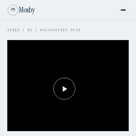
Mosby
VIDEO
/
MI
/
MUSIKKVIDEO PEIK
Play
Video