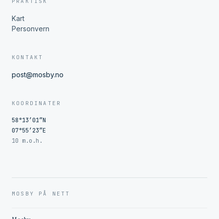
PRAKTISK
Kart
Personvern
KONTAKT
post@mosby.no
KOORDINATER
58°13′01″N
07°55′23″E
10 m.o.h.
MOSBY PÅ NETT