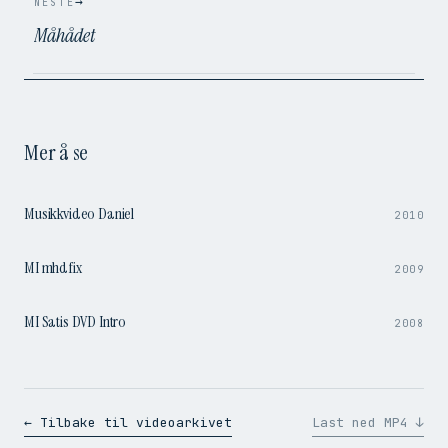
→
NESTE
Måhådet
Mer å se
3:25
Musikkvideo Daniel
2010
13:01
MI mhdfix
2009
0:12
MI Satis DVD Intro
2008
← Tilbake til videoarkivet
Last ned MP4 ↓