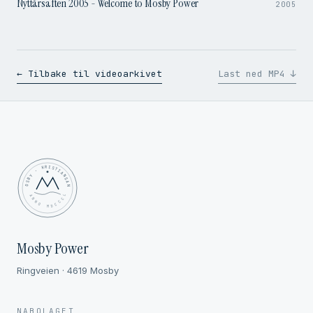
Nyttårsaften 2005 - Welcome to Mosby Power
2005
← Tilbake til videoarkivet
Last ned MP4 ↓
MOSBY · KRISTIANSAND
✦ ANNO MDCCCL ✦
Mosby Power
Ringveien · 4619 Mosby
NABOLAGET