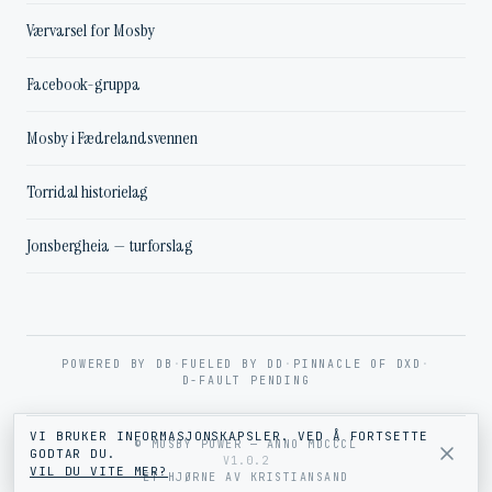
Værvarsel for Mosby
Facebook-gruppa
Mosby i Fædrelandsvennen
Torridal historielag
Jonsbergheia — turforslag
POWERED BY DB
·
FUELED BY DD
·
PINNACLE OF DXD
·
D-FAULT PENDING
VI BRUKER INFORMASJONSKAPSLER. VED Å FORTSETTE
© MOSBY POWER — ANNO MDCCCL
GODTAR DU.
V1.0.2
VIL DU VITE MER?
ET HJØRNE AV KRISTIANSAND