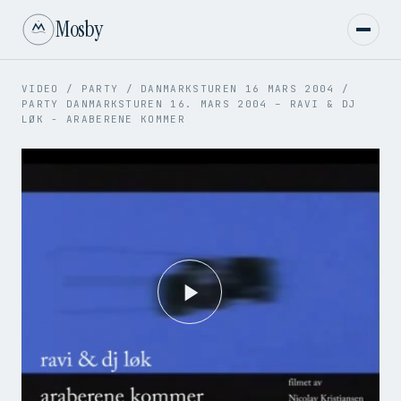
Mosby
VIDEO
/
PARTY
/
DANMARKSTUREN 16 MARS 2004
/
PARTY DANMARKSTUREN 16. MARS 2004 – RAVI & DJ
LØK - ARABERENE KOMMER
Play
Video