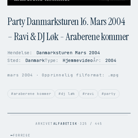
Party Danmarksturen 16. Mars 2004
– Ravi & DJ Løk - Araberene kommer
Hendelse:
Danmarksturen Mars 2004
Sted:
Danmark
Type:
Hjemmevideo
År:
2004
OPPLØSNING
352 × 288
BILDER PER SEK.
50
mars 2004
· Opprinnelig filformat: .mpg
VIDEOKODEK
H.264
LYDKODEK
AAC
BITRATE
881 kbps
#araberene kommer
#dj løk
#ravi
#party
FILSTØRRELSE
24.1 MB
OPPRINNELIG
.mpg → .mp4
ARKIVET
ALFABETISK
·
325 / 445
←
FORRIGE