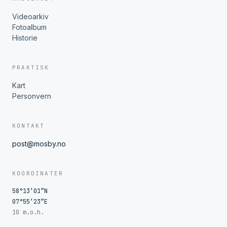
Videoarkiv
Fotoalbum
Historie
PRAKTISK
Kart
Personvern
KONTAKT
post@mosby.no
KOORDINATER
58°13′01″N
07°55′23″E
10 m.o.h.