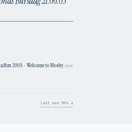
nds Bursdag 21.06.05
3:34
saften 2005 - Welcome to Mosby
2005
Last ned MP4 ↓