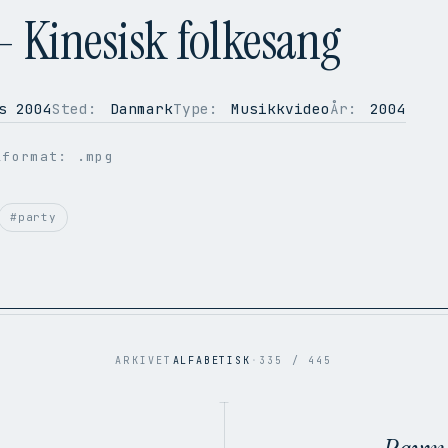
- Kinesisk folkesang
s 2004
Sted:
Danmark
Type:
Musikkvideo
År:
2004
lformat: .mpg
#party
ARKIVET
ALFABETISK
·
335 / 445