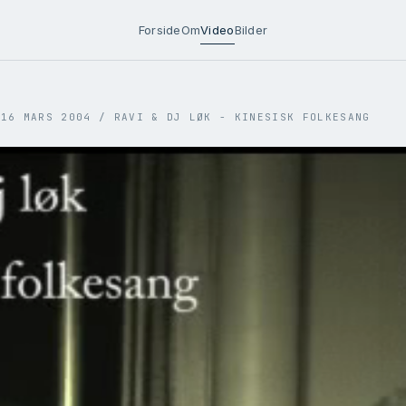
Forside
Om
Video
Bilder
 16 MARS 2004
/
RAVI & DJ LØK - KINESISK FOLKESANG