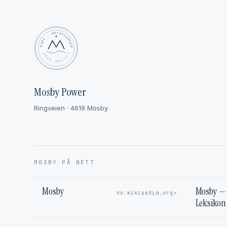
MOSBY · KRISTIANSAND
✦ ANNO MDCCCL ✦
Mosby Power
Ringveien · 4619 Mosby
MOSBY PÅ NETT
Mosby
Mosby — 
↗
no.wikipedia.org
Leksikon