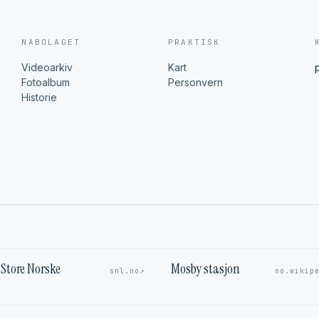
NABOLAGET
PRAKTISK
Videoarkiv
Kart
Fotoalbum
Personvern
Historie
Store Norske
Mosby stasjon
↗
snl.no
no.wikip