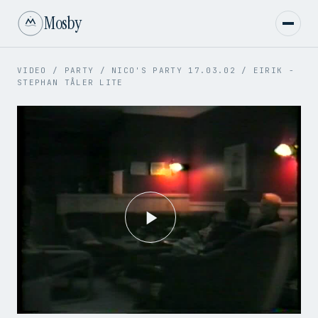
Mosby
VIDEO
/
PARTY
/
NICO'S PARTY 17.03.02
/
EIRIK -
STEPHAN TÅLER LITE
Play
Video