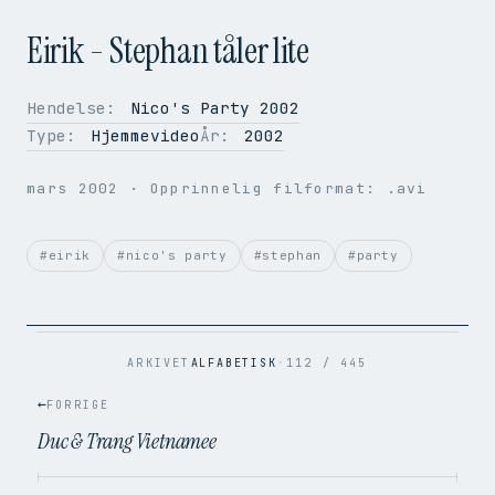
Eirik - Stephan tåler lite
Hendelse:
Nico's Party 2002
Type:
Hjemmevideo
År:
2002
OPPLØSNING
720 × 528
BILDER PER SEK.
25
mars 2002
· Opprinnelig filformat: .avi
VIDEOKODEK
H.264
LYDKODEK
AAC
BITRATE
793 kbps
#eirik
#nico's party
#stephan
#party
FILSTØRRELSE
1.7 MB
OPPRINNELIG
.avi → .mp4
ARKIVET
ALFABETISK
·
112 / 445
←
FORRIGE
Duc & Trang Vietnamee