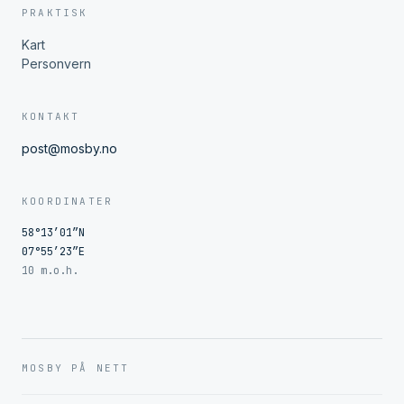
PRAKTISK
Kart
Personvern
KONTAKT
post@mosby.no
KOORDINATER
58°13′01″N
07°55′23″E
10 m.o.h.
MOSBY PÅ NETT