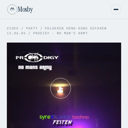
Mosby
VIDEO
/
PARTY
/
POLAKKEN HONG-KONG GEFAREN
12.06.04
/
PRODIGY - NO MAN'S ARMY
Play
Video