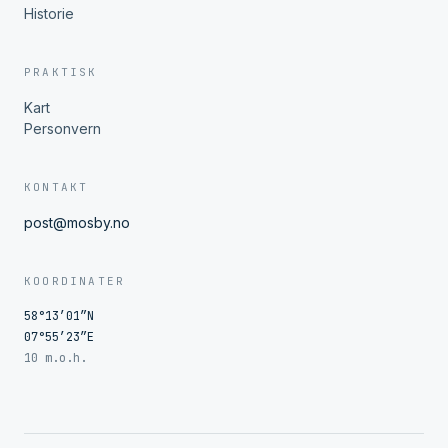
Historie
PRAKTISK
Kart
Personvern
KONTAKT
post@mosby.no
KOORDINATER
58°13′01″N
07°55′23″E
10 m.o.h.