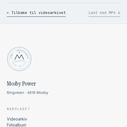
← Tilbake til videoarkivet
Last ned MP4 ↓
MOSBY · KRISTIANSAND
✦ ANNO MDCCCL ✦
Mosby Power
Ringveien · 4619 Mosby
NABOLAGET
Videoarkiv
Fotoalbum