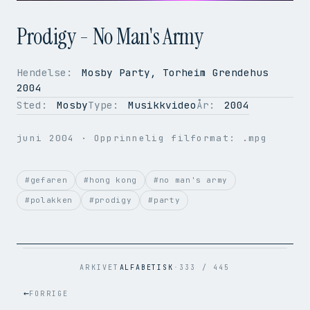
Prodigy - No Man's Army
Hendelse:
Mosby Party, Torheim Grendehus
2004
OPPLØSNING
352 × 288
Sted:
Mosby
Type:
Musikkvideo
År:
2004
BILDER PER SEK.
50
VIDEOKODEK
H.264
juni 2004
· Opprinnelig filformat: .mpg
LYDKODEK
AAC
BITRATE
957 kbps
FILSTØRRELSE
32.3 MB
#gefaren
#hong kong
#no man's army
OPPRINNELIG
.mpg → .mp4
#polakken
#prodigy
#party
ARKIVET
ALFABETISK
·
333 / 445
←
FORRIGE