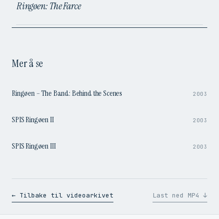
Ringøen: The Farce
Mer å se
1:07
Ringøen – The Band: Behind the Scenes
2003
3:13
SPIS Ringøen II
2003
0:59
SPIS Ringøen III
2003
← Tilbake til videoarkivet
Last ned MP4 ↓