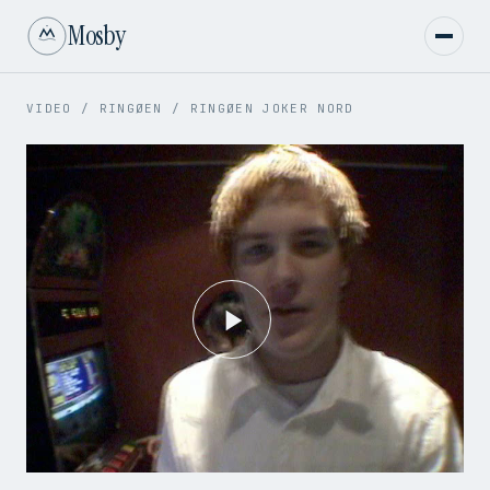
Mosby
VIDEO
/
RINGØEN
/
RINGØEN JOKER NORD
Play
Video