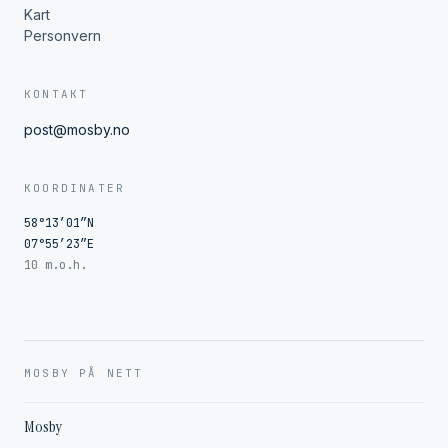
Kart
Personvern
KONTAKT
post@mosby.no
KOORDINATER
58°13′01″N
07°55′23″E
10 m.o.h.
MOSBY PÅ NETT
Mosby