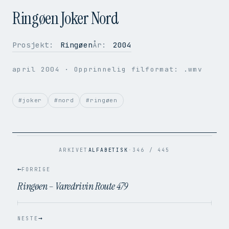
Ringøen Joker Nord
Prosjekt:
Ringøen
År:
2004
OPPLØSNING
640 × 480
april 2004
· Opprinnelig filformat: .wmv
BILDER PER SEK.
25
VIDEOKODEK
H.264
LYDKODEK
AAC
#joker
#nord
#ringøen
BITRATE
2.3 Mbps
FILSTØRRELSE
32.0 MB
OPPRINNELIG
.wmv → .mp4
ARKIVET
ALFABETISK
·
346 / 445
←
FORRIGE
Ringøen – Varedrivin Route 479
→
NESTE