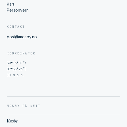
Kart
Personvern
KONTAKT
post@mosby.no
KOORDINATER
58°13′01″N
07°55′23″E
10 m.o.h.
MOSBY PÅ NETT
Mosby