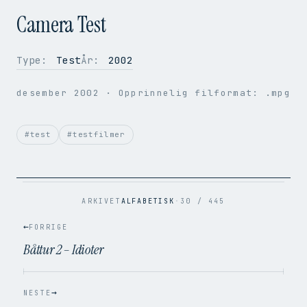
Camera Test
Type:
Test
År:
2002
OPPLØSNING
352 × 288
desember 2002
· Opprinnelig filformat: .mpg
BILDER PER SEK.
50
VIDEOKODEK
H.264
LYDKODEK
AAC
#test
#testfilmer
BITRATE
1.1 Mbps
FILSTØRRELSE
9.0 MB
OPPRINNELIG
.mpg → .mp4
ARKIVET
ALFABETISK
·
30 / 445
←
FORRIGE
Båttur 2 – Idioter
→
NESTE