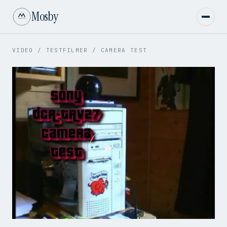
Mosby
VIDEO
/
TESTFILMER
/
CAMERA TEST
Play
Video