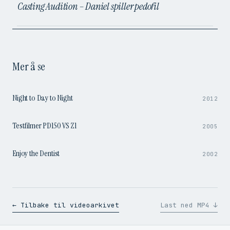
Casting Audition – Daniel spiller pedofil
Mer å se
1:49
Night to Day to Night
2012
1:41
Testfilmer PD150 VS Z1
2005
6:41
Enjoy the Dentist
2002
← Tilbake til videoarkivet
Last ned MP4 ↓