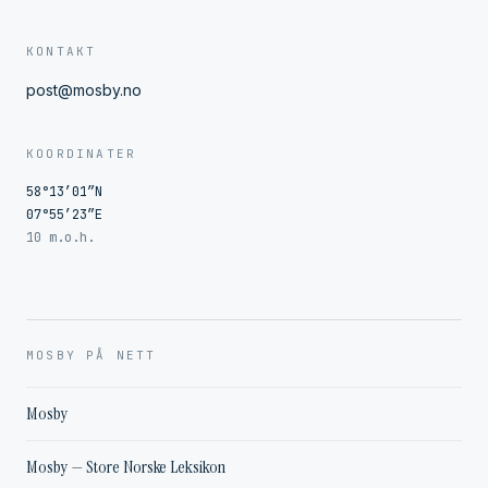
KONTAKT
post@mosby.no
KOORDINATER
58°13′01″N
07°55′23″E
10 m.o.h.
MOSBY PÅ NETT
Mosby
Mosby — Store Norske Leksikon