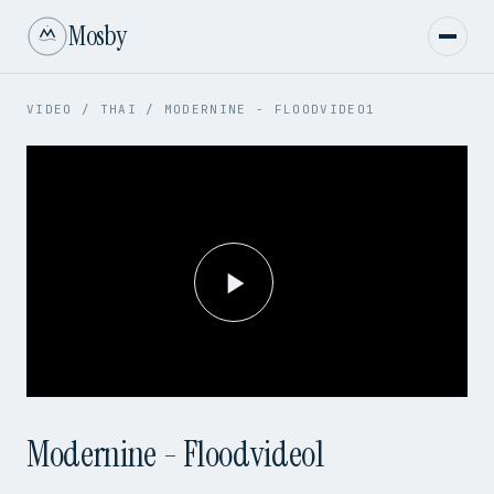
Mosby
VIDEO
/
THAI
/
MODERNINE - FLOODVIDEO1
Play
Video
Modernine - Floodvideo1