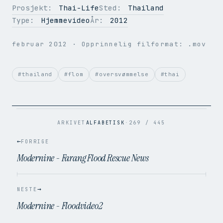
Prosjekt:
Thai-Life
Sted:
Thailand
Type:
Hjemmevideo
År:
2012
OPPLØSNING
536 × 306
BILDER PER SEK.
25
februar 2012
· Opprinnelig filformat: .mov
VIDEOKODEK
H.264
LYDKODEK
AAC
BITRATE
1.8 Mbps
#thailand
#flom
#oversvømmelse
#thai
FILSTØRRELSE
17.8 MB
OPPRINNELIG
.mov → .mp4
ARKIVET
ALFABETISK
·
269 / 445
←
FORRIGE
Modernine - Farang Flood Rescue News
→
NESTE
Modernine - Floodvideo2