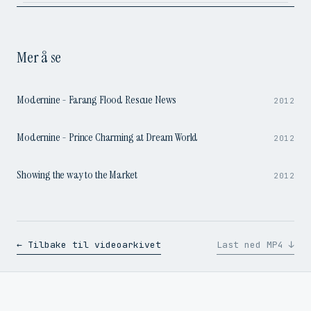
Mer å se
4:10
Modernine - Farang Flood Rescue News
2012
2:58
Modernine - Prince Charming at Dream World
2012
1:25
Showing the way to the Market
2012
← Tilbake til videoarkivet
Last ned MP4 ↓