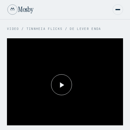
Mosby
VIDEO
/
TINNHEIA FLICKS
/
DE LEVER ENDA
Play
Video