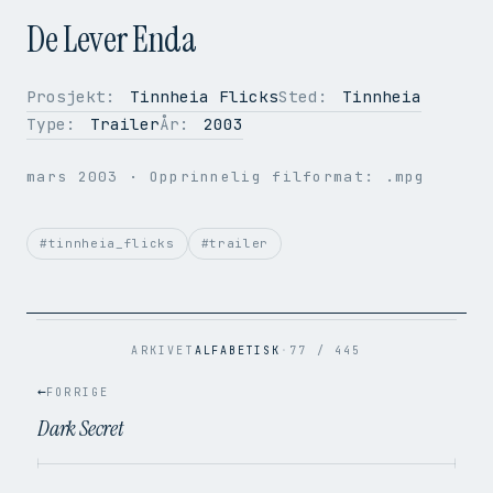
De Lever Enda
Prosjekt:
Tinnheia Flicks
Sted:
Tinnheia
Type:
Trailer
År:
2003
OPPLØSNING
352 × 288
BILDER PER SEK.
50
mars 2003
· Opprinnelig filformat: .mpg
VIDEOKODEK
H.264
LYDKODEK
AAC
BITRATE
989 kbps
#tinnheia_flicks
#trailer
FILSTØRRELSE
4.7 MB
OPPRINNELIG
.mpg → .mp4
ARKIVET
ALFABETISK
·
77 / 445
←
FORRIGE
Dark Secret