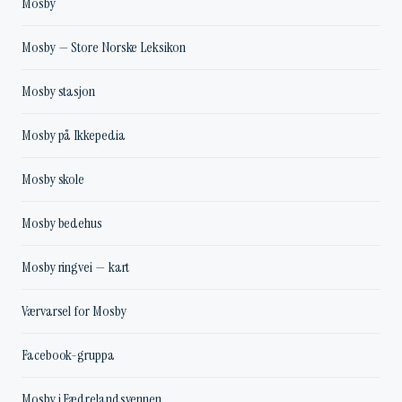
Mosby
Mosby — Store Norske Leksikon
Mosby stasjon
Mosby på Ikkepedia
Mosby skole
Mosby bedehus
Mosby ringvei — kart
Værvarsel for Mosby
Facebook-gruppa
Mosby i Fædrelandsvennen