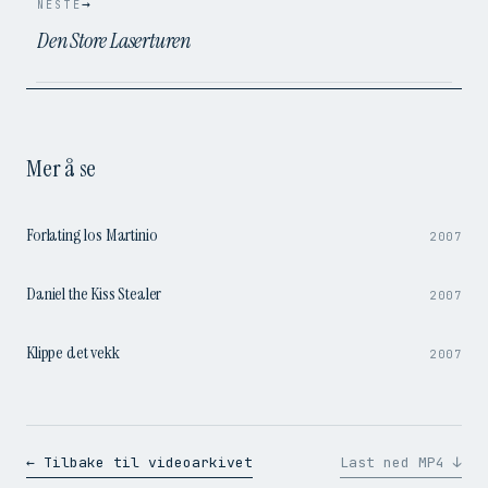
→
NESTE
Den Store Laserturen
Mer å se
0:53
Forlating los Martinio
2007
1:27
Daniel the Kiss Stealer
2007
1:49
Klippe det vekk
2007
← Tilbake til videoarkivet
Last ned MP4 ↓