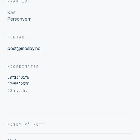
PRAKTISK
Kart
Personvern
KONTAKT
post@mosby.no
KOORDINATER
58°13′01″N
07°55′23″E
10 m.o.h.
MOSBY PÅ NETT