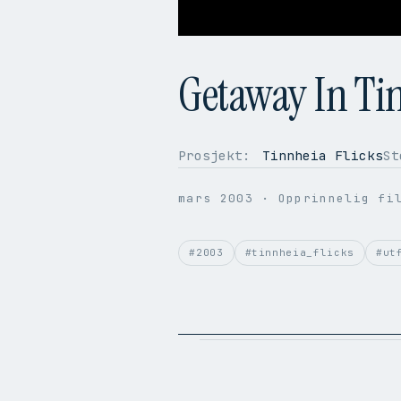
Getaway In Ti
Prosjekt:
Tinnheia Flicks
St
OPPLØSNING
352 × 288
BILDER PER SEK.
24.95
mars 2003
· Opprinnelig fi
VIDEOKODEK
H.264
LYDKODEK
AAC
#2003
#tinnheia_flicks
#ut
BITRATE
1.4 Mbps
FILSTØRRELSE
41.8 MB
OPPRINNELIG
.wmv → .mp4