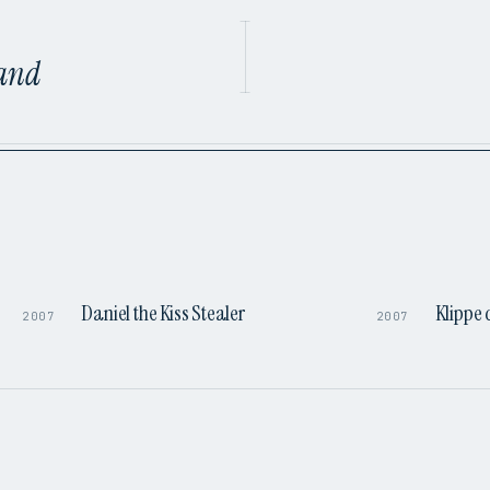
sand
0:53
1:27
Daniel the Kiss Stealer
Klippe 
2007
2007