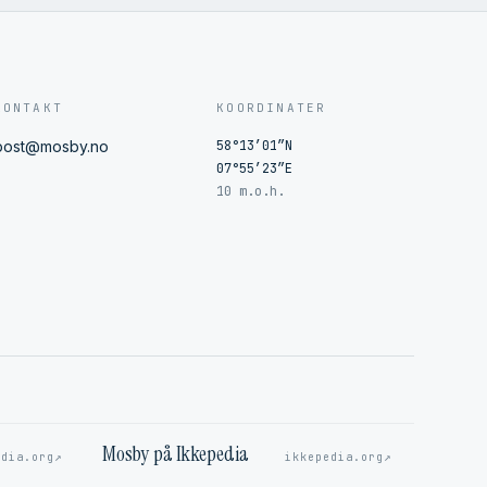
KONTAKT
KOORDINATER
post@mosby.no
58°13′01″N
07°55′23″E
10 m.o.h.
Mosby på Ikkepedia
↗
↗
edia.org
ikkepedia.org