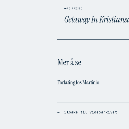
←
FORRIGE
Getaway In Kristian
Mer å se
Forlating los Martinio
← Tilbake til videoarkivet