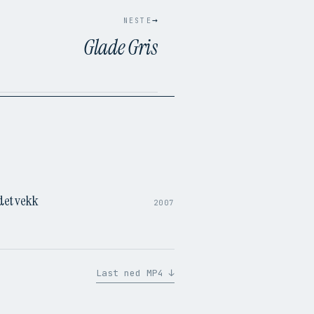
→
NESTE
Glade Gris
1:49
det vekk
2007
Last ned MP4 ↓