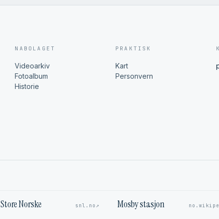
NABOLAGET
PRAKTISK
Videoarkiv
Kart
Fotoalbum
Personvern
Historie
Store Norske
Mosby stasjon
↗
snl.no
no.wikip