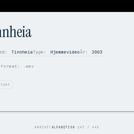
nnheia
ed:
Tinnheia
Type:
Hjemmevideo
År:
2003
lformat: .wmv
flukt
ARKIVET
ALFABETISK
·
147 / 445