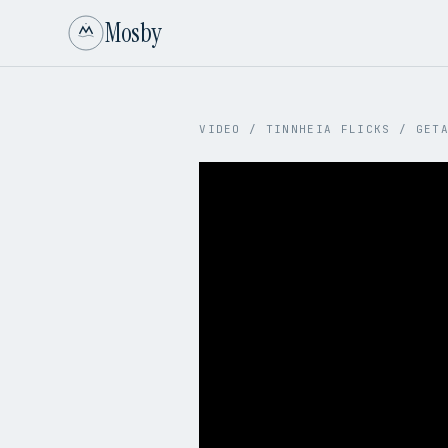
Mosby
VIDEO
/
TINNHEIA FLICKS
/
GET