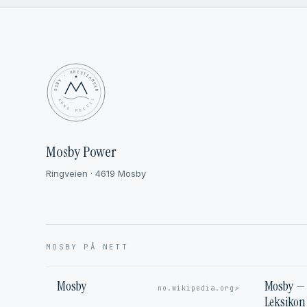
MOSBY · KRISTIANSAND
✦ ANNO MDCCCL ✦
Mosby Power
Ringveien · 4619 Mosby
MOSBY PÅ NETT
Mosby
Mosby — 
↗
no.wikipedia.org
Leksikon