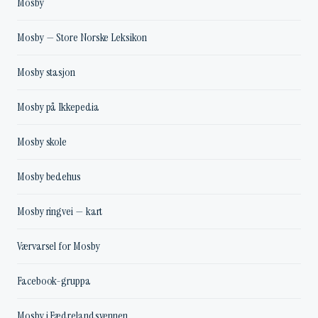
Mosby
Mosby — Store Norske Leksikon
Mosby stasjon
Mosby på Ikkepedia
Mosby skole
Mosby bedehus
Mosby ringvei — kart
Værvarsel for Mosby
Facebook-gruppa
Mosby i Fædrelandsvennen