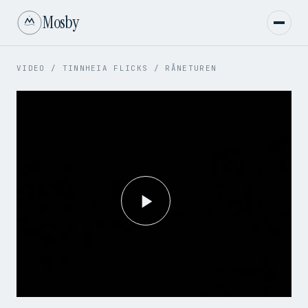
Mosby
VIDEO
/
TINNHEIA FLICKS
/
RÅNETUREN
Play
Video