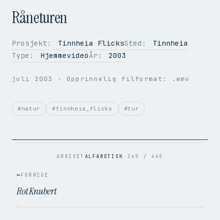
Råneturen
Prosjekt:
Tinnheia Flicks
Sted:
Tinnheia
Type:
Hjemmevideo
År:
2003
OPPLØSNING
384 × 288
BILDER PER SEK.
25
juli 2003
· Opprinnelig filformat: .wmv
VIDEOKODEK
H.264
LYDKODEK
AAC
BITRATE
1.3 Mbps
#natur
#tinnheia_flicks
#tur
FILSTØRRELSE
19.6 MB
OPPRINNELIG
.wmv → .mp4
ARKIVET
ALFABETISK
·
349 / 445
←
FORRIGE
Rot Knubert