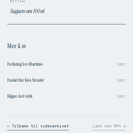
→
NESTE
Sagaen om 100 øl
Mer å se
0:53
Forlating los Martinio
2007
1:27
Daniel the Kiss Stealer
2007
1:49
Klippe det vekk
2007
← Tilbake til videoarkivet
Last ned MP4 ↓