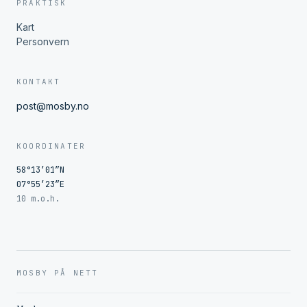
PRAKTISK
Kart
Personvern
KONTAKT
post@mosby.no
KOORDINATER
58°13′01″N
07°55′23″E
10 m.o.h.
MOSBY PÅ NETT