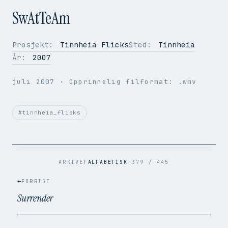
SwAtTeAm
Prosjekt:
Tinnheia Flicks
Sted:
Tinnheia
År:
2007
OPPLØSNING
384 × 288
BILDER PER SEK.
24.69
juli 2007
· Opprinnelig filformat: .wmv
VIDEOKODEK
H.264
LYDKODEK
AAC
BITRATE
1.1 Mbps
#tinnheia_flicks
FILSTØRRELSE
4.9 MB
OPPRINNELIG
.wmv → .mp4
ARKIVET
ALFABETISK
·
379 / 445
←
FORRIGE
Surrender