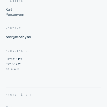
PRAKTISK
Kart
Personvern
KONTAKT
post@mosby.no
KOORDINATER
58°13′01″N
07°55′23″E
10 m.o.h.
MOSBY PÅ NETT