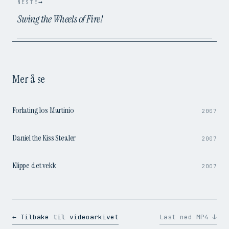
→
NESTE
Swing the Wheels of Fire!
Mer å se
0:53
Forlating los Martinio
2007
1:27
Daniel the Kiss Stealer
2007
1:49
Klippe det vekk
2007
← Tilbake til videoarkivet
Last ned MP4 ↓