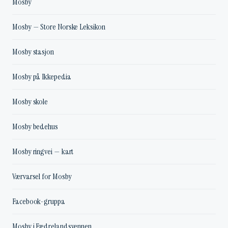
Mosby
Mosby — Store Norske Leksikon
Mosby stasjon
Mosby på Ikkepedia
Mosby skole
Mosby bedehus
Mosby ringvei — kart
Værvarsel for Mosby
Facebook-gruppa
Mosby i Fædrelandsvennen