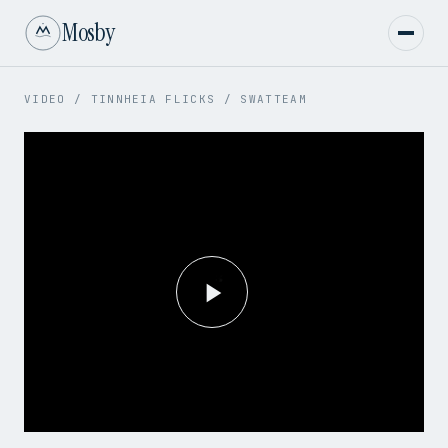
Mosby
VIDEO
/
TINNHEIA FLICKS
/
SWATTEAM
Play
Video