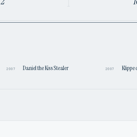
 2
T
0:53
1:27
Daniel the Kiss Stealer
Klippe 
2007
2007