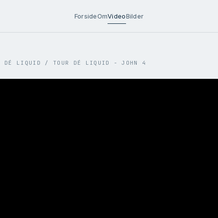
Forside
Om
Video
Bilder
R DÉ LIQUID
/
TOUR DÉ LIQUID - JOHN 4