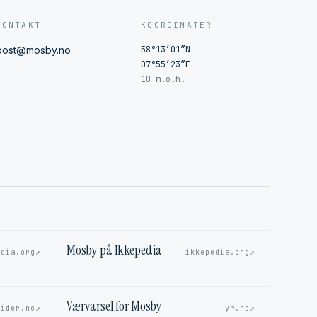
KONTAKT
KOORDINATER
post@mosby.no
58°13′01″N
07°55′23″E
10 m.o.h.
Mosby på Ikkepedia
↗
↗
edia.org
ikkepedia.org
Værvarsel for Mosby
↗
↗
sider.no
yr.no