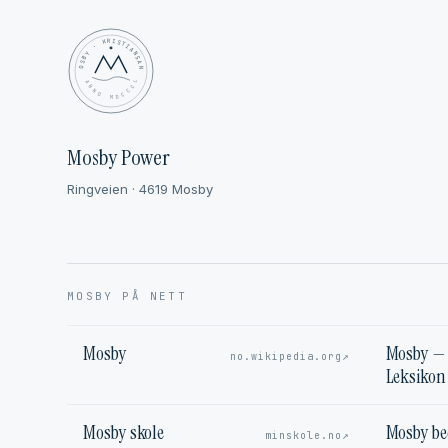
MOSBY · KRISTIANSAND
✦ ANNO MDCCCL ✦
Mosby Power
Ringveien · 4619 Mosby
MOSBY PÅ NETT
Mosby
Mosby — 
↗
no.wikipedia.org
Leksikon
Mosby skole
Mosby b
↗
minskole.no