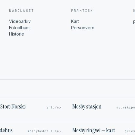
NABOLAGET
PRAKTISK
Videoarkiv
Kart
Fotoalbum
Personvern
Historie
Store Norske
Mosby stasjon
↗
snl.no
no.wikip
edehus
Mosby ringvei — kart
↗
mosbybedehus.no
gule