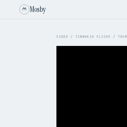
Mosby
VIDEO
/
TINNHEIA FLICKS
/
TOU