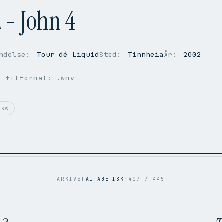
 - John 4
ndelse:
Tour dé Liquid
Sted:
Tinnheia
År:
2002
g filformat: .wmv
cks
ARKIVET
ALFABETISK
·
407 / 445