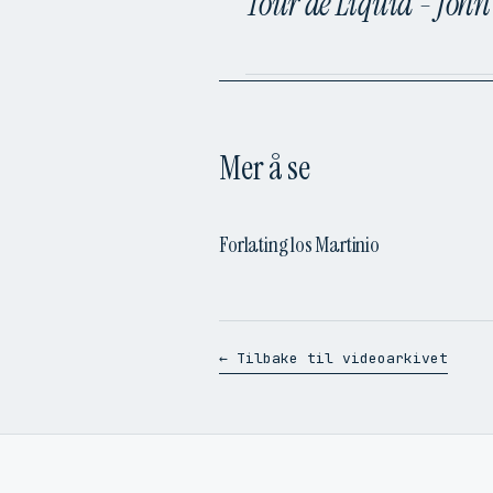
Tour dé Liquid - John
Mer å se
Forlating los Martinio
← Tilbake til videoarkivet