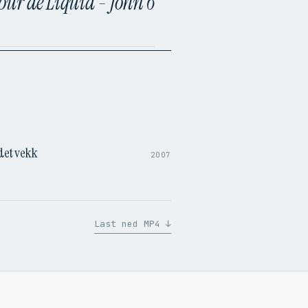
our dé Liquid - John 6
1:49
det vekk
2007
Last ned MP4 ↓