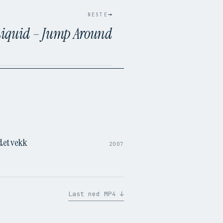
→
NESTE
Liquid – Jump Around
1:49
det vekk
2007
Last ned MP4 ↓