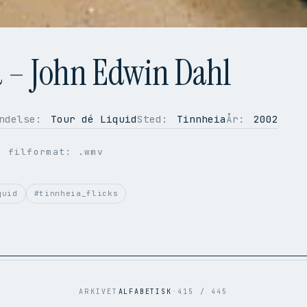
d – John Edwin Dahl
ndelse:
Tour dé Liquid
Sted:
Tinnheia
År:
2002
g filformat: .wmv
quid
#tinnheia_flicks
ARKIVET
ALFABETISK
·
415 / 445