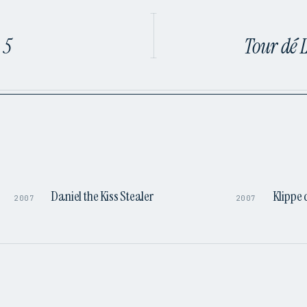
 5
Tour dé 
0:53
1:27
Daniel the Kiss Stealer
Klippe 
2007
2007