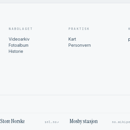
NABOLAGET
PRAKTISK
Videoarkiv
Kart
Fotoalbum
Personvern
Historie
Store Norske
Mosby stasjon
↗
snl.no
no.wikip