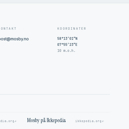
KONTAKT
KOORDINATER
post@mosby.no
58°13′01″N
07°55′23″E
10 m.o.h.
Mosby på Ikkepedia
↗
↗
edia.org
ikkepedia.org