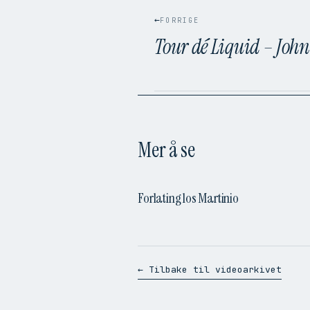
←
FORRIGE
Tour dé Liquid – John
Mer å se
Forlating los Martinio
← Tilbake til videoarkivet