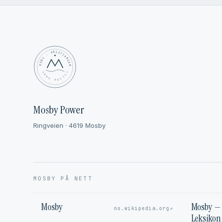
MOSBY · KRISTIANSAND
✦ ANNO MDCCCL ✦
Mosby Power
Ringveien · 4619 Mosby
MOSBY PÅ NETT
Mosby
Mosby — 
↗
no.wikipedia.org
Leksikon