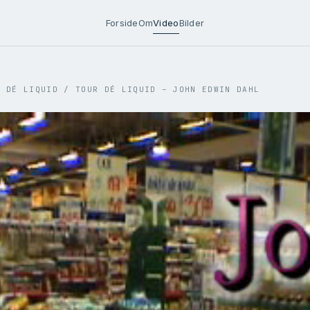
Forside
Om
Video
Bilder
R DÉ LIQUID
/
TOUR DÉ LIQUID – JOHN EDWIN DAHL