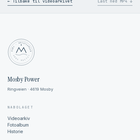
← Tilbake til videoarkivet
Last ned MP4 ↓
MOSBY · KRISTIANSAND
✦ ANNO MDCCCL ✦
Mosby Power
Ringveien · 4619 Mosby
NABOLAGET
Videoarkiv
Fotoalbum
Historie