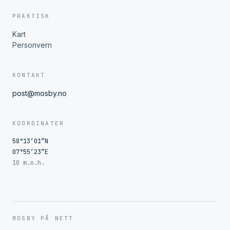
PRAKTISK
Kart
Personvern
KONTAKT
post@mosby.no
KOORDINATER
58°13′01″N
07°55′23″E
10 m.o.h.
MOSBY PÅ NETT