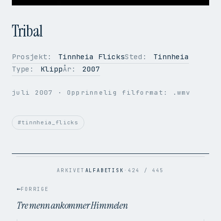
Tribal
Prosjekt:
Tinnheia Flicks
Sted:
Tinnheia
Type:
Klipp
År:
2007
OPPLØSNING
352 × 288
BILDER PER SEK.
19.4
juli 2007
· Opprinnelig filformat: .wmv
VIDEOKODEK
H.264
LYDKODEK
AAC
BITRATE
919 kbps
#tinnheia_flicks
FILSTØRRELSE
1.5 MB
OPPRINNELIG
.wmv → .mp4
ARKIVET
ALFABETISK
·
424 / 445
←
FORRIGE
Tre menn ankommer Himmelen