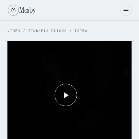
Mosby
VIDEO
/
TINNHEIA FLICKS
/
TRIBAL
Play
Video