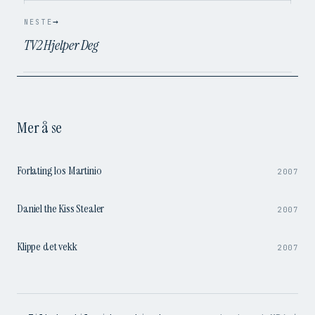
→
NESTE
TV2 Hjelper Deg
Mer å se
0:53
Forlating los Martinio
2007
1:27
Daniel the Kiss Stealer
2007
1:49
Klippe det vekk
2007