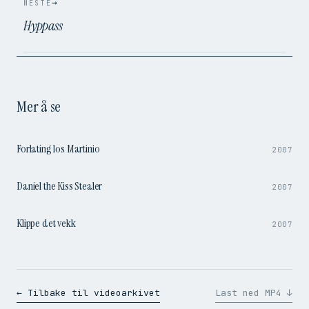
→
NESTE
Hyppass
Mer å se
0:53
Forlating los Martinio
2007
1:27
Daniel the Kiss Stealer
2007
1:49
Klippe det vekk
2007
← Tilbake til videoarkivet
Last ned MP4 ↓