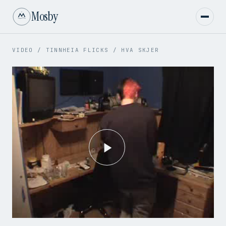
Mosby
VIDEO
/
TINNHEIA FLICKS
/
HVA SKJER
Play
Video