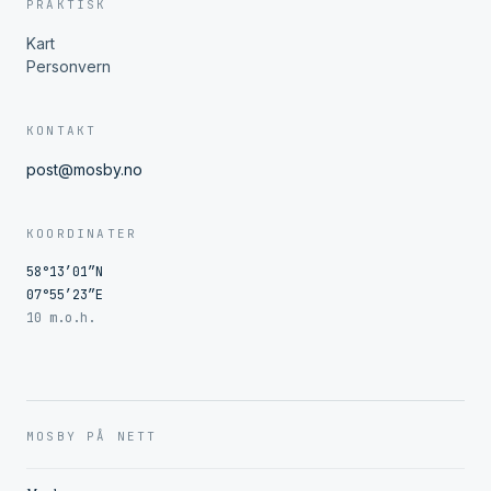
PRAKTISK
Kart
Personvern
KONTAKT
post@mosby.no
KOORDINATER
58°13′01″N
07°55′23″E
10 m.o.h.
MOSBY PÅ NETT