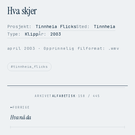
Hva skjer
Prosjekt:
Tinnheia Flicks
Sted:
Tinnheia
Type:
Klipp
År:
2003
OPPLØSNING
320 × 240
BILDER PER SEK.
14.21
april 2003
· Opprinnelig filformat: .wmv
VIDEOKODEK
H.264
LYDKODEK
AAC
BITRATE
359 kbps
#tinnheia_flicks
FILSTØRRELSE
342.5 KB
OPPRINNELIG
.wmv → .mp4
ARKIVET
ALFABETISK
·
158 / 445
←
FORRIGE
Hva nå da