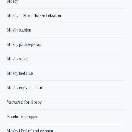
Mosby
Mosby — Store Norske Leksikon
Mosby stasjon
Mosby på Ikkepedia
Mosby skole
Mosby bedehus
Mosby ringvei — kart
Værvarsel for Mosby
Facebook-gruppa
Mosby i Fædrelandsvennen