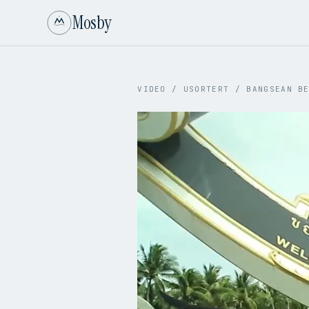
Mosby
VIDEO
/
USORTERT
/
BANGSEAN B