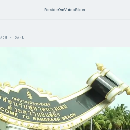
Forside
Om
Video
Bilder
EACH - DAHL