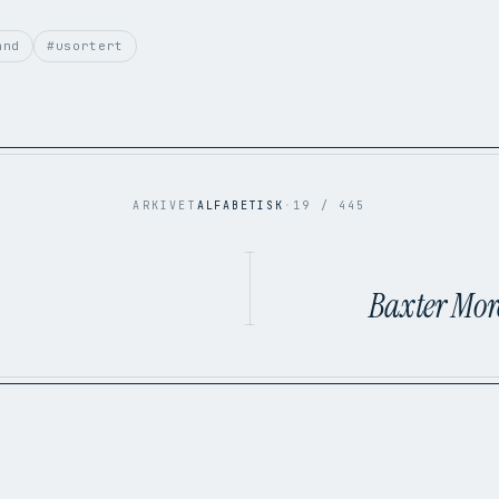
and
#usortert
ARKIVET
ALFABETISK
·
19 / 445
Baxter Mor
1:46
2:29