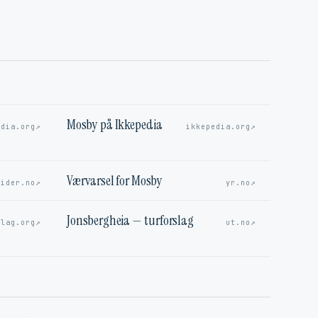
Mosby på Ikkepedia
↗
↗
edia.org
ikkepedia.org
Værvarsel for Mosby
↗
↗
sider.no
yr.no
Jonsbergheia — turforslag
↗
↗
elag.org
ut.no
G