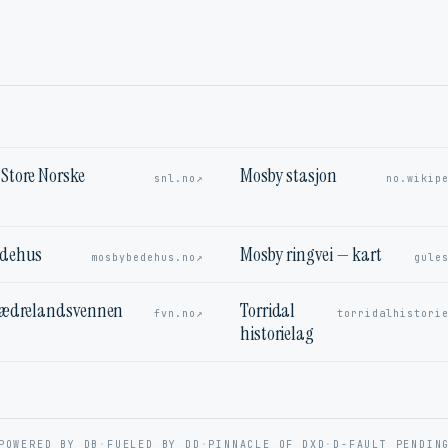
Store Norske
Mosby stasjon
↗
snl.no
no.wikip
edehus
Mosby ringvei — kart
↗
mosbybedehus.no
gule
Fædrelandsvennen
Torridal
↗
fvn.no
torridalhistori
historielag
POWERED BY DB
·
FUELED BY DD
·
PINNACLE OF DXD
·
D-FAULT PENDIN