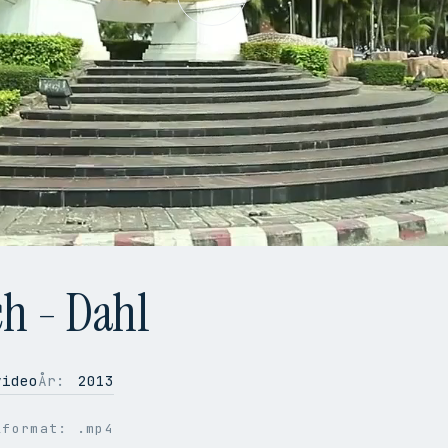
Play
Video
h - Dahl
ideo
År:
2013
lformat: .mp4