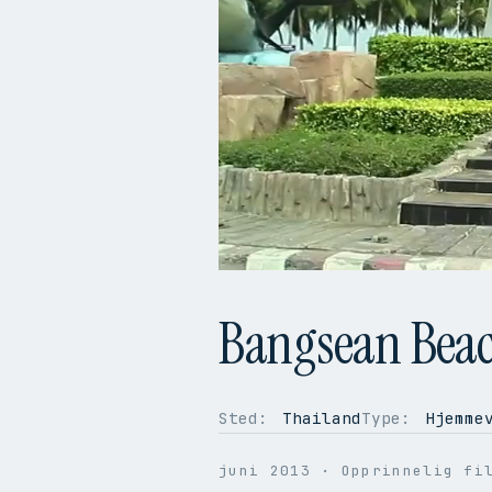
Bangsean Beac
Sted:
Thailand
Type:
Hjemmev
OPPLØSNING
1280 × 720
BILDER PER SEK.
25
juni 2013
· Opprinnelig fi
VIDEOKODEK