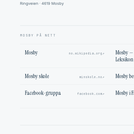
Ringveien · 4619 Mosby
MOSBY PÅ NETT
Mosby
Mosby — 
↗
no.wikipedia.org
Leksikon
Mosby skole
Mosby b
↗
minskole.no
Facebook-gruppa
Mosby i 
↗
facebook.com