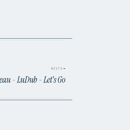
→
NESTE
eau - LuDub - Let's Go
30:02