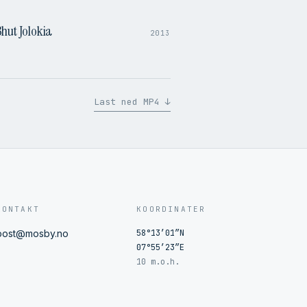
hut Jolokia
2013
Last ned MP4 ↓
KONTAKT
KOORDINATER
post@mosby.no
58°13′01″N
07°55′23″E
10 m.o.h.