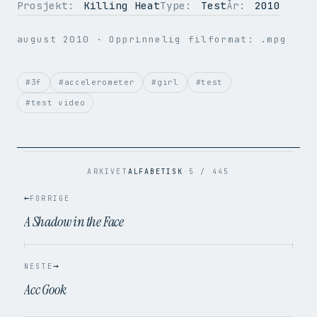
Prosjekt:
Killing Heat
Type:
Test
År:
2010
OPPLØSNING
720 × 396
august 2010
· Opprinnelig filformat: .mpg
BILDER PER SEK.
25
VIDEOKODEK
H.264
LYDKODEK
AAC
#3f
#accelerometer
#girl
#test
BITRATE
1.5 Mbps
#test video
FILSTØRRELSE
9.3 MB
OPPRINNELIG
.mpg → .mp4
ARKIVET
ALFABETISK
·
5 / 445
←
FORRIGE
A Shadow in the Face
→
NESTE
Acc Gook