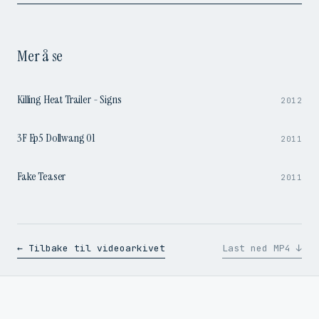
Mer å se
1:37
Killing Heat Trailer - Signs
2012
4:14
3F Ep5 Dollwang 01
2011
0:47
Fake Teaser
2011
← Tilbake til videoarkivet
Last ned MP4 ↓