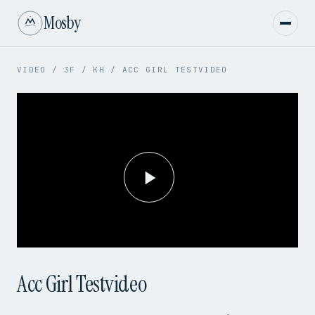
Mosby
VIDEO
/
3F
/
KH
/
ACC GIRL TESTVIDEO
Play
Video
Acc Girl Testvideo