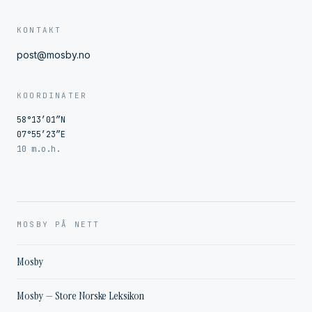
KONTAKT
post@mosby.no
KOORDINATER
58°13′01″N
07°55′23″E
10 m.o.h.
MOSBY PÅ NETT
Mosby
Mosby — Store Norske Leksikon