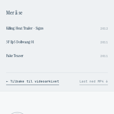
Mer å se
1:37
Killing Heat Trailer - Signs
2012
4:14
3F Ep5 Dollwang 01
2011
0:47
Fake Teaser
2011
← Tilbake til videoarkivet
Last ned MP4 ↓