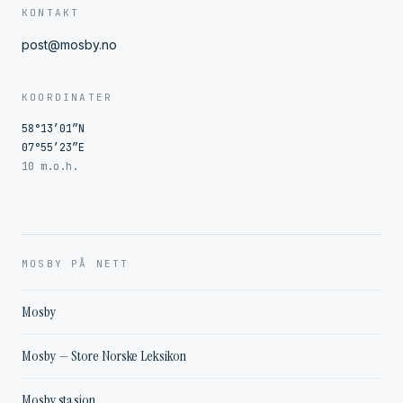
KONTAKT
post@mosby.no
KOORDINATER
58°13′01″N
07°55′23″E
10 m.o.h.
MOSBY PÅ NETT
Mosby
Mosby — Store Norske Leksikon
Mosby stasjon