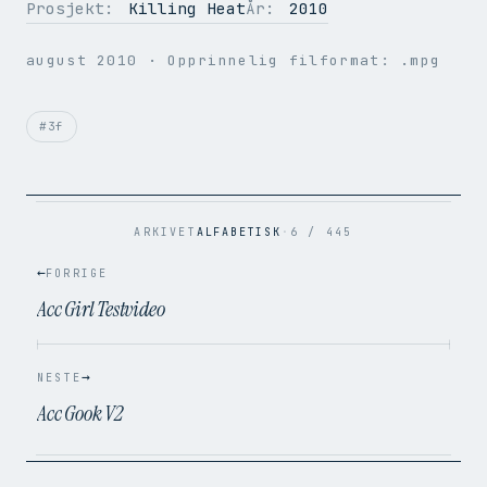
Prosjekt:
Killing Heat
År:
2010
OPPLØSNING
720 × 396
august 2010
· Opprinnelig filformat: .mpg
BILDER PER SEK.
25
VIDEOKODEK
H.264
LYDKODEK
AAC
#3f
BITRATE
1.2 Mbps
FILSTØRRELSE
6.7 MB
OPPRINNELIG
.mpg → .mp4
ARKIVET
ALFABETISK
·
6 / 445
←
FORRIGE
Acc Girl Testvideo
→
NESTE
Acc Gook V2