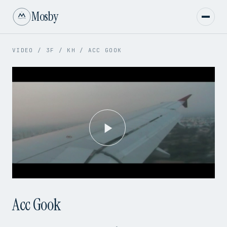
Mosby
VIDEO
/
3F
/
KH
/
ACC GOOK
Play
Video
Acc Gook