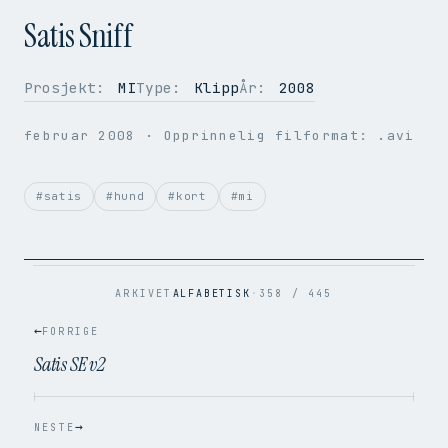
Satis Sniff
Prosjekt:
MI
Type:
Klipp
År:
2008
OPPLØSNING
720 × 576
februar 2008
· Opprinnelig filformat: .avi
BILDER PER SEK.
25
VIDEOKODEK
H.264
LYDKODEK
AAC
#satis
#hund
#kort
#mi
BITRATE
5.2 Mbps
FILSTØRRELSE
16.5 MB
OPPRINNELIG
.avi → .mp4
ARKIVET
ALFABETISK
·
358 / 445
←
FORRIGE
Satis SE v2
→
NESTE