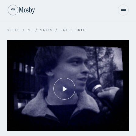
Mosby
VIDEO
/
MI
/
SATIS
/
SATIS SNIFF
Play
Video