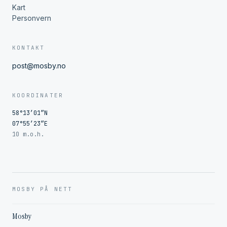
Kart
Personvern
KONTAKT
post@mosby.no
KOORDINATER
58°13′01″N
07°55′23″E
10 m.o.h.
MOSBY PÅ NETT
Mosby