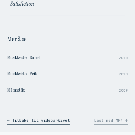
Satisfiction
Mer å se
3:25
Musikkvideo Daniel
2010
3:25
Musikkvideo Peik
2010
13:01
MI mhdfix
2009
← Tilbake til videoarkivet
Last ned MP4 ↓