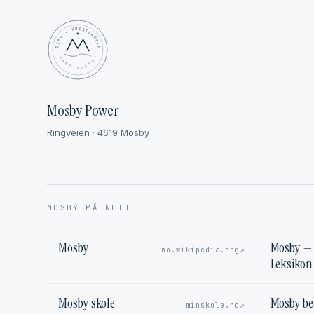
MOSBY · KRISTIANSAND
✦ ANNO MDCCCL ✦
Mosby Power
Ringveien · 4619 Mosby
MOSBY PÅ NETT
Mosby
Mosby — 
↗
no.wikipedia.org
Leksikon
Mosby skole
Mosby b
↗
minskole.no