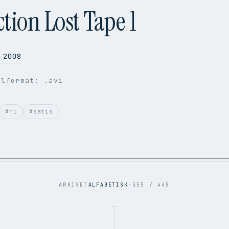
iction Lost Tape 1
2008
ilformat: .avi
#mi
#satis
ARKIVET
ALFABETISK
·
355 / 445