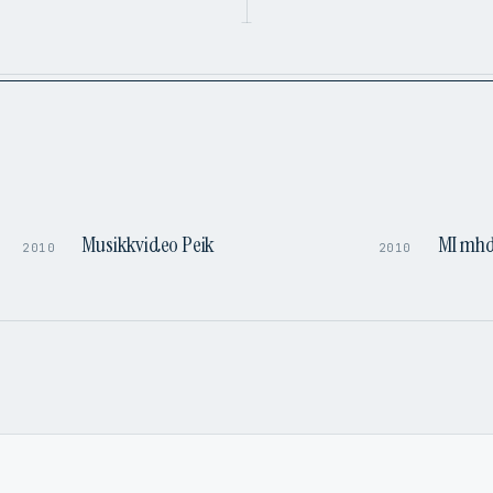
3:25
3:25
Musikkvideo Peik
MI mhd
2010
2010