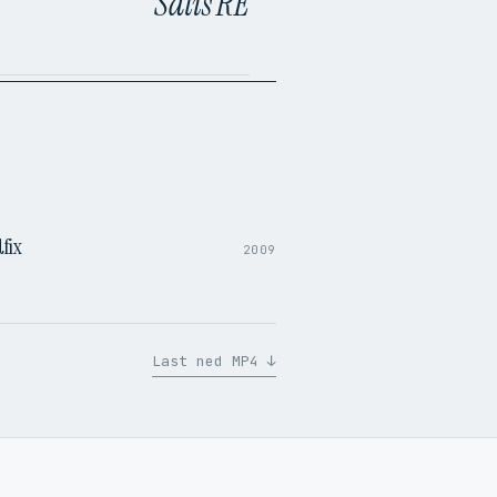
Satis RE
13:01
fix
2009
Last ned MP4 ↓