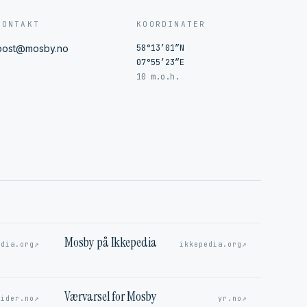
KONTAKT
KOORDINATER
post@mosby.no
58°13′01″N
07°55′23″E
10 m.o.h.
Mosby på Ikkepedia
↗
↗
edia.org
ikkepedia.org
Værvarsel for Mosby
↗
↗
sider.no
yr.no