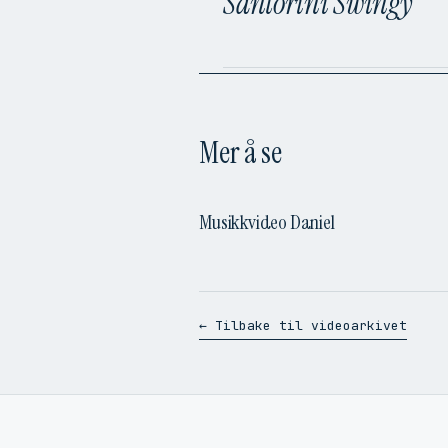
Santorini Swingy
Mer å se
Musikkvideo Daniel
← Tilbake til videoarkivet