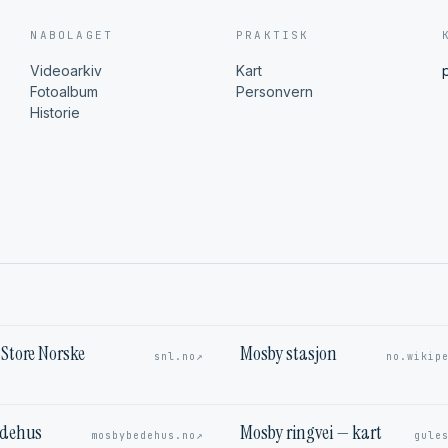
NABOLAGET
PRAKTISK
Videoarkiv
Kart
Fotoalbum
Personvern
Historie
Store Norske
Mosby stasjon
↗
snl.no
no.wikip
edehus
Mosby ringvei — kart
↗
mosbybedehus.no
gule