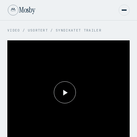
Mosby
VIDEO
/
USORTERT
/
SYNDIKATET TRAILER
Play
Video