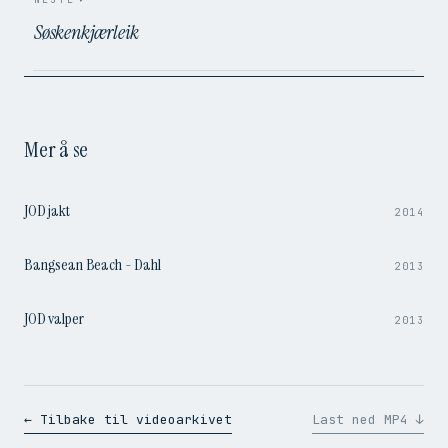
Søskenkjærleik
Mer å se
1:46
JOD jakt
2014
2:49
Bangsean Beach - Dahl
2013
2:29
JOD valper
2013
← Tilbake til videoarkivet
Last ned MP4 ↓