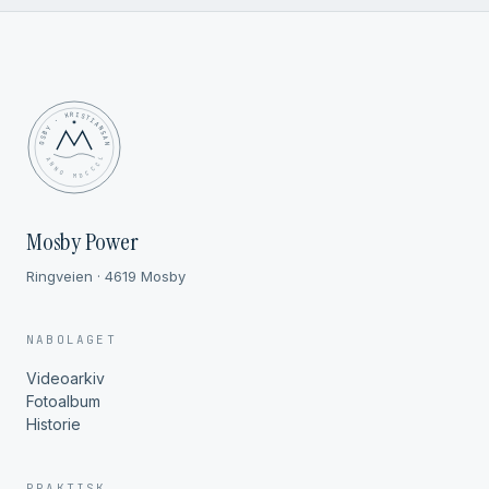
MOSBY · KRISTIANSAND
✦ ANNO MDCCCL ✦
Mosby Power
Ringveien · 4619 Mosby
NABOLAGET
Videoarkiv
Fotoalbum
Historie
PRAKTISK