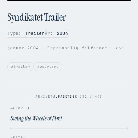
Syndikatet Trailer
Type:
Trailer
År:
2004
OPPLØSNING
180 × 144
januar 2004
· Opprinnelig filformat: .avi
BILDER PER SEK.
25
VIDEOKODEK
H.264
LYDKODEK
AAC
#trailer
#usortert
BITRATE
393 kbps
FILSTØRRELSE
4.4 MB
OPPRINNELIG
.avi → .mp4
ARKIVET
ALFABETISK
·
381 / 445
←
FORRIGE
Swing the Wheels of Fire!
→
NESTE