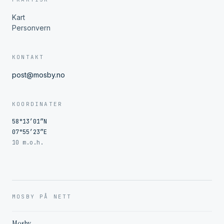
Kart
Personvern
KONTAKT
post@mosby.no
KOORDINATER
58°13′01″N
07°55′23″E
10 m.o.h.
MOSBY PÅ NETT
Mosby